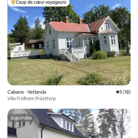
Coup de cœur voyageurs
Coups de cœur voyageurs les plus appréciés
Cabane ⋅ Vetlanda
Évaluation
5 (18)
Villa Fridhem Prästtorp
Superhôte
Superhôte