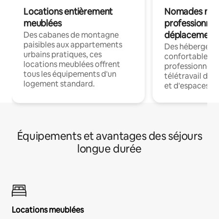
Locations entièrement
Nomades num
meublées
professionnel
déplacement
Des cabanes de montagne
paisibles aux appartements
Des hébergem
urbains pratiques, ces
confortables p
locations meublées offrent
professionnels
tous les équipements d'un
télétravail dis
logement standard.
et d'espaces de
Équipements et avantages des séjours
longue durée
Locations meublées