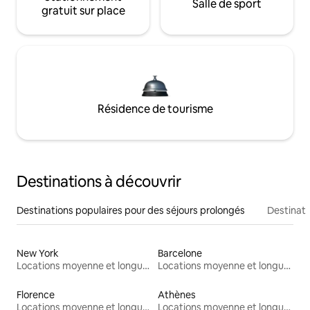
Salle de sport
gratuit sur place
Résidence de tourisme
Destinations à découvrir
Destinations populaires pour des séjours prolongés
Destinati
New York
Barcelone
Locations moyenne et longue durée
Locations moyenne et longue durée
Florence
Athènes
Locations moyenne et longue durée
Locations moyenne et longue durée