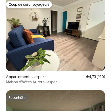
Coup de cœur voyageurs
Coup de cœur voyageurs
Appartement ⋅ Jasper
Évaluation moy
4,73 (190)
Maison d'hôtes Aurora Jasper
Superhôte
Superhôte