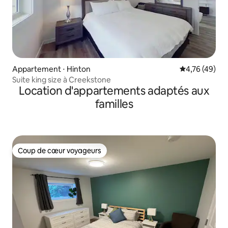
Appartement ⋅ Hinton
Évaluation mo
4,76 (49)
Suite king size à Creekstone
Location d'appartements adaptés aux
familles
Coup de cœur voyageurs
Coup de cœur voyageurs