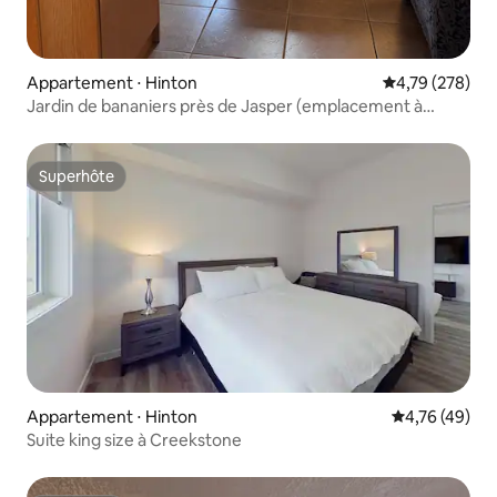
Appartement ⋅ Hinton
Évaluation moy
4,79 (278)
Jardin de bananiers près de Jasper (emplacement à
Hinton)
Superhôte
Superhôte
Appartement ⋅ Hinton
Évaluation mo
4,76 (49)
Suite king size à Creekstone