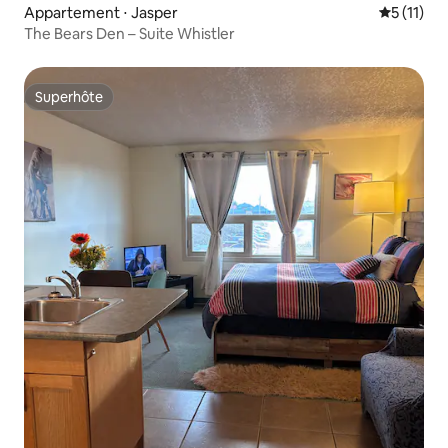
Appartement ⋅ Jasper
Évaluatio
5 (11)
The Bears Den – Suite Whistler
Superhôte
Superhôte