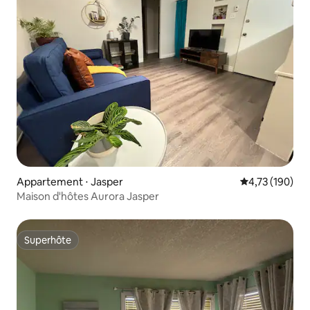
Appartement ⋅ Jasper
Évaluation moy
4,73 (190)
Maison d'hôtes Aurora Jasper
Superhôte
Superhôte