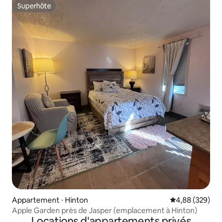
Superhôte
Superhôte
Appartement ⋅ Hinton
Évaluation moy
4,88 (329)
Apple Garden près de Jasper (emplacement à Hinton)
Locations d'appartements privés