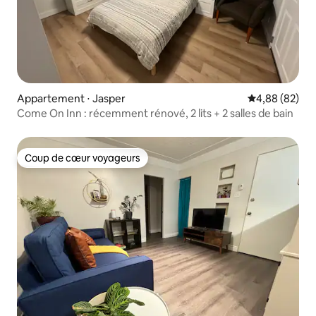
Appartement ⋅ Jasper
Évaluation mo
4,88 (82)
Come On Inn : récemment rénové, 2 lits + 2 salles de bain
Coup de cœur voyageurs
Coup de cœur voyageurs