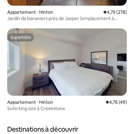
Appartement ⋅ Hinton
Évaluation moy
4,79 (278)
Jardin de bananiers près de Jasper (emplacement à
Hinton)
Superhôte
Superhôte
Appartement ⋅ Hinton
Évaluation mo
4,76 (49)
Suite king size à Creekstone
Destinations à découvrir