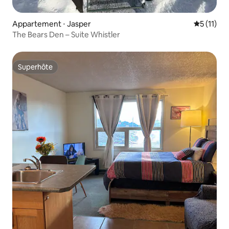
Appartement ⋅ Jasper
Évaluatio
5 (11)
The Bears Den – Suite Whistler
Superhôte
Superhôte