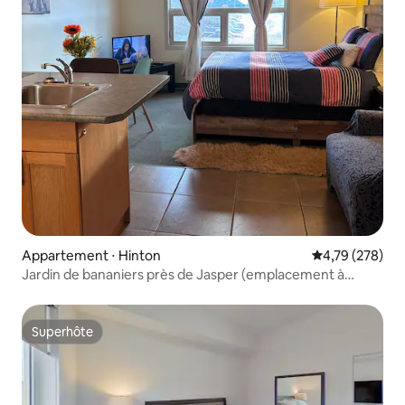
Appartement ⋅ Hinton
Évaluation moy
4,79 (278)
Jardin de bananiers près de Jasper (emplacement à
Hinton)
Superhôte
Superhôte