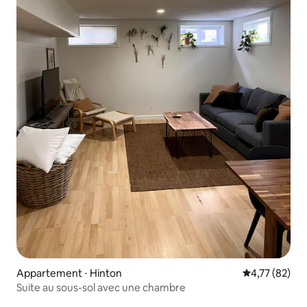
Appartement ⋅ Hinton
Évaluation mo
4,77 (82)
Suite au sous-sol avec une chambre