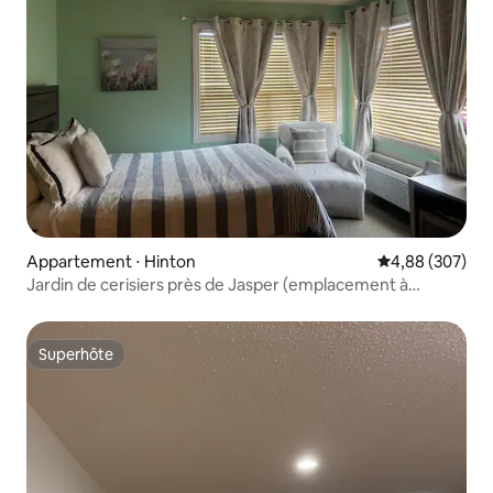
Appartement ⋅ Hinton
Évaluation moy
4,88 (307)
Jardin de cerisiers près de Jasper (emplacement à
Hinton)
Superhôte
Superhôte