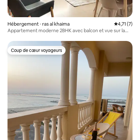
Hébergement ⋅ ras al khaima
Évaluation 
4,71 (7)
Appartement moderne 2BHK avec balcon et vue sur la
mer
Coup de cœur voyageurs
Coup de cœur voyageurs