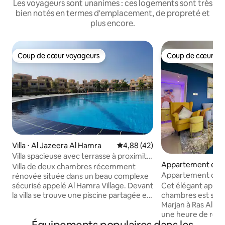
Les voyageurs sont unanimes : ces logements sont très
bien notés en termes d'emplacement, de propreté et
plus encore.
Coup de cœur voyageurs
Coup de cœur vo
Coup de cœur voyageurs
Coup de cœur vo
Villa ⋅ Al Jazeera Al Hamra
Évaluation moyenne sur la base
4,88 (42)
Villa spacieuse avec terrasse à proximité
Appartement en r
de la mer
Villa de deux chambres récemment
Ras al Khaimah
Appartement de 2
rénovée située dans un beau complexe
sur l'océan
Cet élégant appa
sécurisé appelé Al Hamra Village. Devant
chambres est situé s
la villa se trouve une piscine partagée et
Marjan à Ras Al K
une plage publique propre à 10 minutes
une heure de rout
à pied. Le magasin le plus proche est à
Dubaï. Le condo es
environ 3 minutes à pied, ouvert 24h/24