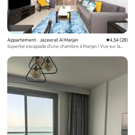
Appartement ⋅ Jazeerat Al Marjan
Évaluation mo
4,54 (28)
Superbe escapade d'une chambre à Marjan | Vue sur la
plage et la mer