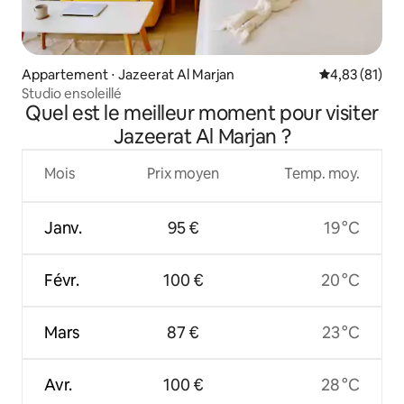
Appartement ⋅ Jazeerat Al Marjan
Évaluation mo
4,83 (81)
Studio ensoleillé
Quel est le meilleur moment pour visiter
Jazeerat Al Marjan ?
Mois
Prix moyen
Temp. moy.
Janv.
95 €
19 °C
Févr.
100 €
20 °C
Mars
87 €
23 °C
Avr.
100 €
28 °C