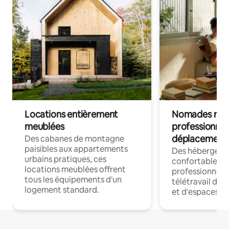
Locations entièrement
Nomades num
meublées
professionnel
déplacement
Des cabanes de montagne
paisibles aux appartements
Des hébergem
urbains pratiques, ces
confortables p
locations meublées offrent
professionnels
tous les équipements d'un
télétravail dis
logement standard.
et d'espaces de