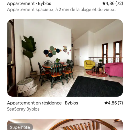
Appartement ⋅ Byblos
Évaluation mo
4,86 (72)
Appartement spacieux, à 2 min de la plage et du vieux
souk
Appartement en résidence ⋅ Byblos
Évaluation m
4,86 (7)
SeaSpray Byblos
Superhôte
Superhôte