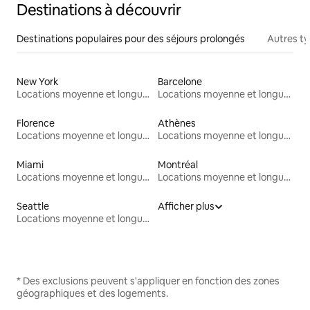
Destinations à découvrir
Destinations populaires pour des séjours prolongés
Autres t
New York
Barcelone
Locations moyenne et longue durée
Locations moyenne et longue durée
Florence
Athènes
Locations moyenne et longue durée
Locations moyenne et longue durée
Miami
Montréal
Locations moyenne et longue durée
Locations moyenne et longue durée
Seattle
Afficher plus
Locations moyenne et longue durée
* Des exclusions peuvent s'appliquer en fonction des zones
géographiques et des logements.