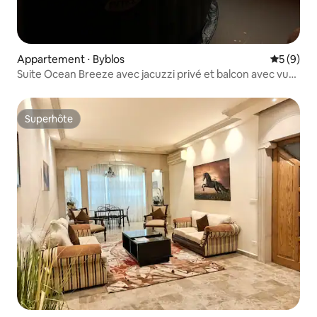
Appartement ⋅ Byblos
Évaluatio
5 (9)
Suite Ocean Breeze avec jacuzzi privé et balcon avec vue
sur la mer
Superhôte
Superhôte