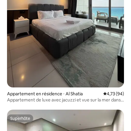
Appartement en résidence ⋅ Al Shatia
Évaluation mo
4,73 (94)
Appartement de luxe avec jacuzzi et vue sur la mer dans
la tour DAMAC
Superhôte
Superhôte