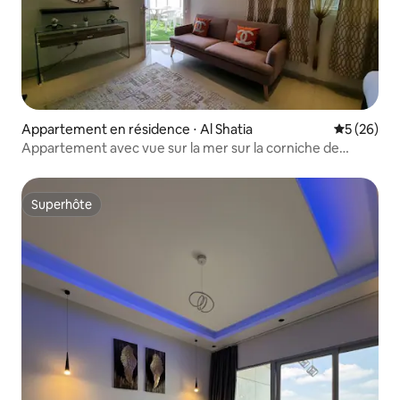
Appartement en résidence ⋅ Al Shatia
Évaluation
5 (26)
Appartement avec vue sur la mer sur la corniche de
Jeddah et la Formule
Superhôte
Superhôte