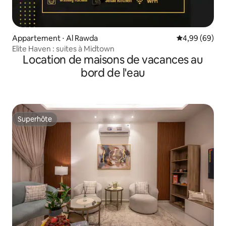
Appartement ⋅ Al Rawda
Évaluation mo
4,99 (69)
Elite Haven : suites à Midtown
Location de maisons de vacances au
bord de l'eau
Superhôte
Superhôte