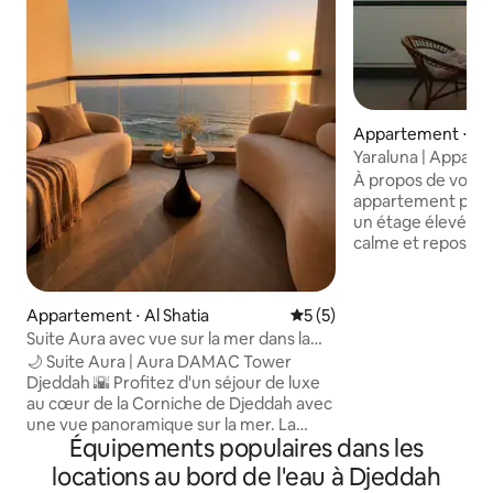
Appartement ⋅ Al 
Yaraluna | Appart
mer Rouge au 25e
À propos de votre s
appartement prop
un étage élevé a
calme et reposant
dégagée, de la lum
espace simple con
Détails de l'appartement L
Appartement ⋅ Al Shatia
Évaluation moyenne sur la 
5 (5)
comprend une cha
Suite Aura avec vue sur la mer dans la
salon lumineux, u
DAMAC Tower
🌙 Suite Aura | Aura DAMAC Tower
équipée et des sal
Djeddah 🌇 Profitez d'un séjour de luxe
parfaites pour des
au cœur de la Corniche de Djeddah avec
longue durée. Accès et services Arrivée
une vue panoramique sur la mer. La
autonome, parking 
Équipements populaires dans les
suite dispose d'un jacuzzi pour deux
rapide et sécurité 24h
personnes avec vue directe sur la mer,
locations au bord de l'eau à Djeddah
du voyageur Interdiction de fumer, de
de sièges spéciaux, d'une chambre avec