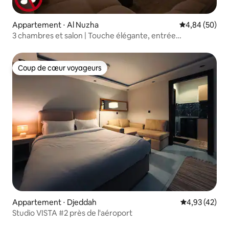
Appartement ⋅ Al Nuzha
Évaluation mo
4,84 (50)
3 chambres et salon | Touche élégante, entrée
intelligente, télévision 75"
Coup de cœur voyageurs
Coup de cœur voyageurs
Appartement ⋅ Djeddah
Évaluation mo
4,93 (42)
Studio VISTA #2 près de l'aéroport