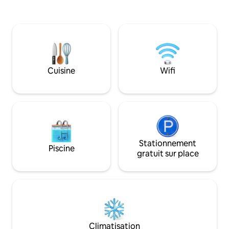
faire la fête ou de 
un lit de luxe, d'un salon élégant, d'une
traiter le logemen
cuisine entièrement équipée, de
téléviseurs connectés Samsung de
65 pouces dans le salon et d'un
téléviseur LG de 55 pouces devant le lit
avec Netflix, Shahid et YouTube
Premium. Il comprend une connexion
Cuisine
Wifi
Internet 5G, une machine à café avec
capsules gratuites, tous les
équipements d'un hôtel et une arrivée
autonome grâce à un code secret. Un
service d'organisation d'événements est
également disponible, avec la possibilité
de
Stationnement
Piscine
gratuit sur place
Climatisation