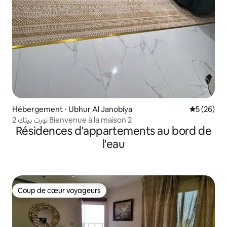
Hébergement ⋅ Ubhur Al Janobiya
Évaluation
5 (26)
نورت بيتك 2 Bienvenue à la maison 2
Résidences d'appartements au bord de
l'eau
Coup de cœur voyageurs
Coup de cœur voyageurs