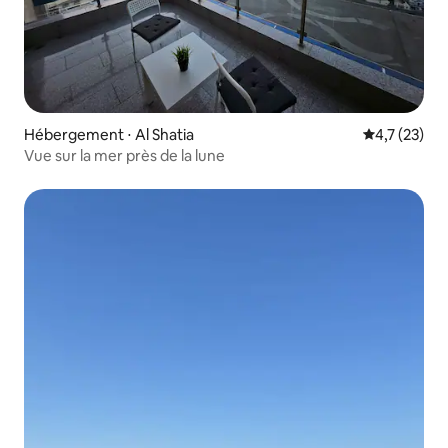
Hébergement ⋅ Al Shatia
Évaluation m
4,7 (23)
Vue sur la mer près de la lune