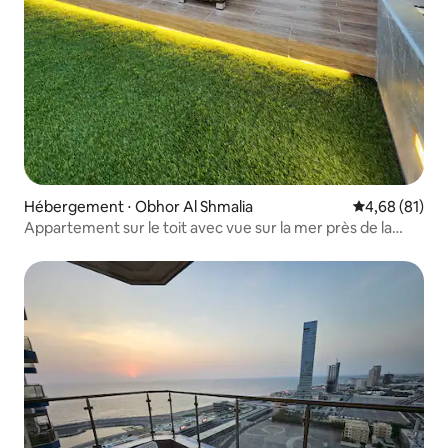
Hébergement ⋅ Obhor Al Shmalia
Évaluation mo
4,68 (81)
Appartement sur le toit avec vue sur la mer près de la
plage publique/marina de la mer Rouge