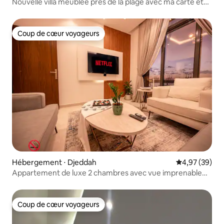
Nouvelle villa meublée près de la plage avec ma carte et
mes photos
Coup de cœur voyageurs
Coup de cœur voyageurs
Hébergement ⋅ Djeddah
Évaluation mo
4,97 (39)
Appartement de luxe 2 chambres avec vue imprenable
sur la mer !
Coup de cœur voyageurs
Coup de cœur voyageurs