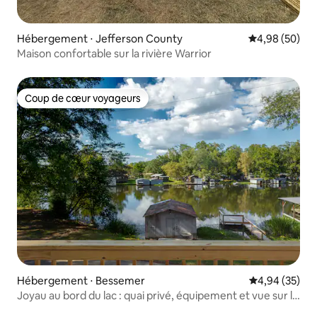
Hébergement ⋅ Jefferson County
Évaluation mo
4,98 (50)
Maison confortable sur la rivière Warrior
Coup de cœur voyageurs
Coup de cœur voyageurs
Hébergement ⋅ Bessemer
Évaluation mo
4,94 (35)
Joyau au bord du lac : quai privé, équipement et vue sur la
rivière !