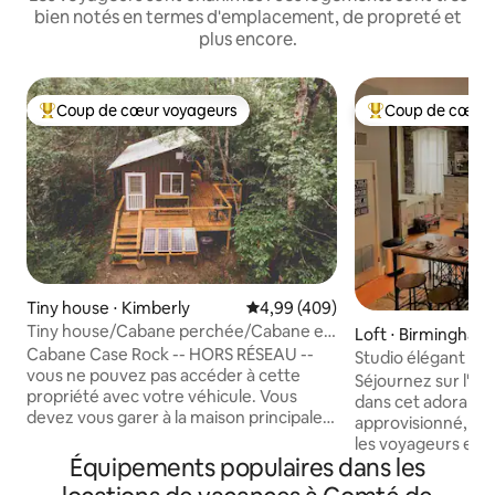
bien notés en termes d'emplacement, de propreté et
plus encore.
Coup de cœur voyageurs
Coup de cœur 
Coups de cœur voyageurs les plus appréciés
Coups de cœur vo
Tiny house ⋅ Kimberly
Évaluation moyenne sur la base 
4,99 (409)
Tiny house/Cabane perchée/Cabane en
Loft ⋅ Birmingham
rondins de bois
Cabane Case Rock -- HORS RÉSEAU --
Studio élégant dan
vous ne pouvez pas accéder à cette
historique des loft
Séjournez sur l'hi
propriété avec votre véhicule. Vous
dans cet adorable 
devez vous garer à la maison principale
approvisionné, par
et parcourir 1,25 miles jusqu'au chalet
les voyageurs en s
dans un véhicule utilitaire Case Rock
Équipements populaires dans les
d'affaires. Profitez
conduit par un membre du personnel. -
size Stearns & Fos