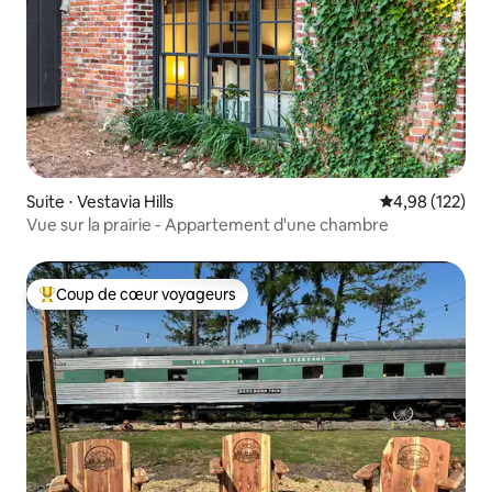
Suite ⋅ Vestavia Hills
Évaluation moy
4,98 (122)
Vue sur la prairie - Appartement d'une chambre
Coup de cœur voyageurs
Coups de cœur voyageurs les plus appréciés