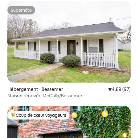
Superhôte
Superhôte
Hébergement ⋅ Bessemer
Évaluation mo
4,89 (97)
Maison rénovée McCalla/Bessemer
Coup de cœur voyageurs
Coups de cœur voyageurs les plus appréciés