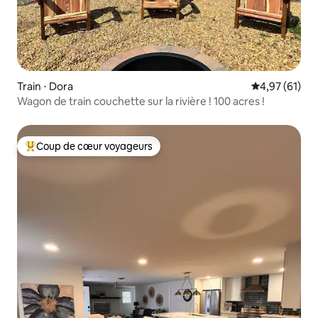
Train ⋅ Dora
Évaluation mo
4,97 (61)
Wagon de train couchette sur la rivière ! 100 acres !
Coup de cœur voyageurs
Coups de cœur voyageurs les plus appréciés