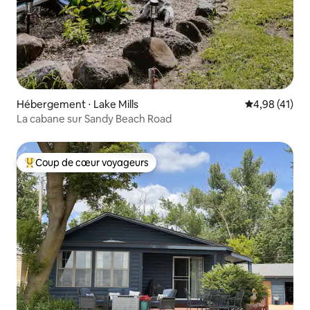
Hébergement ⋅ Lake Mills
Évaluation mo
4,98 (41)
La cabane sur Sandy Beach Road
Coup de cœur voyageurs
Coups de cœur voyageurs les plus appréciés