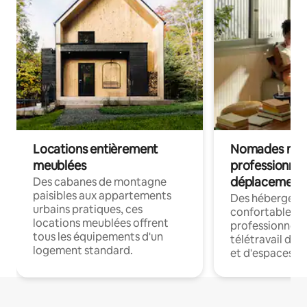
Locations entièrement
Nomades num
meublées
professionnel
déplacement
Des cabanes de montagne
paisibles aux appartements
Des hébergem
urbains pratiques, ces
confortables p
locations meublées offrent
professionnels
tous les équipements d'un
télétravail dis
logement standard.
et d'espaces de