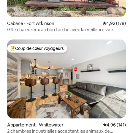
Cabane ⋅ Fort Atkinson
Évaluation moy
4,92 (178)
Gîte chaleureux au bord du lac avec la meilleure vue
Coup de cœur voyageurs
Coups de cœur voyageurs les plus appréciés
Appartement ⋅ Whitewater
Évaluation moy
4,96 (141)
2 chambres industrielles acceptant les animaux de