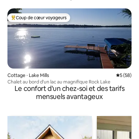
compagnie près du campus UWW !
Coup de cœur voyageurs
Coups de cœur voyageurs les plus appréciés
Cottage ⋅ Lake Mills
Évaluation
5 (58)
Chalet au bord d'un lac au magnifique Rock Lake
Le confort d'un chez-soi et des tarifs
mensuels avantageux