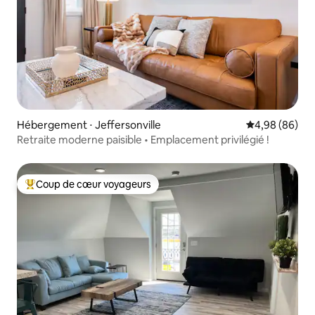
Hébergement ⋅ Jeffersonville
Évaluation mo
4,98 (86)
Retraite moderne paisible • Emplacement privilégié !
Coup de cœur voyageurs
Coups de cœur voyageurs les plus appréciés