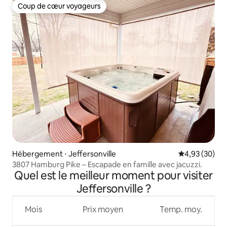
Coup de cœur voyageurs
Coup de cœur voyageurs
Hébergement ⋅ Jeffersonville
Évaluation mo
4,93 (30)
3807 Hamburg Pike – Escapade en famille avec jacuzzi.
Quel est le meilleur moment pour visiter
Jeffersonville ?
Mois
Prix moyen
Temp. moy.