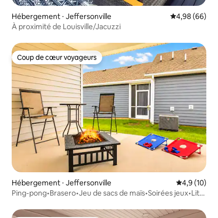
Hébergement ⋅ Jeffersonville
Évaluation mo
4,98 (66)
À proximité de Louisville/Jacuzzi
Coup de cœur voyageurs
Coup de cœur voyageurs
Hébergement ⋅ Jeffersonville
Évaluation m
4,9 (10)
Ping-pong•Brasero•Jeu de sacs de maïs•Soirées jeux•Lit
King !