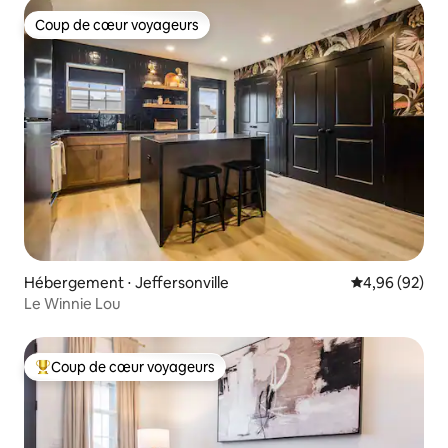
Coup de cœur voyageurs
Coup de cœur voyageurs
Hébergement ⋅ Jeffersonville
Évaluation mo
4,96 (92)
Le Winnie Lou
Coup de cœur voyageurs
Coups de cœur voyageurs les plus appréciés