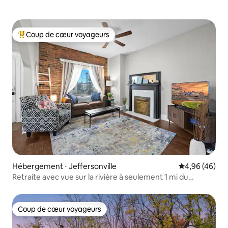
Coup de cœur voyageurs
Coups de cœur voyageurs les plus appréciés
Hébergement ⋅ Jeffersonville
Évaluation mo
4,96 (46)
Retraite avec vue sur la rivière à seulement 1 mi du
centre-ville de Louisville !
Coup de cœur voyageurs
Coup de cœur voyageurs