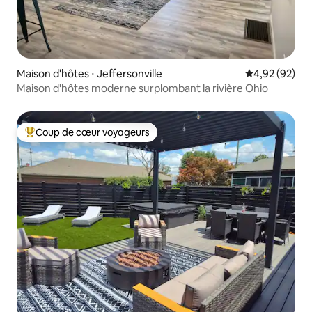
Maison d'hôtes ⋅ Jeffersonville
Évaluation mo
4,92 (92)
Maison d'hôtes moderne surplombant la rivière Ohio
Coup de cœur voyageurs
Coups de cœur voyageurs les plus appréciés