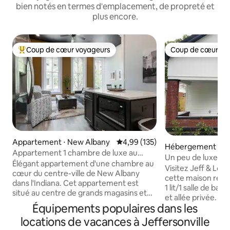
bien notés en termes d'emplacement, de propreté et
plus encore.
Coup de cœur voyageurs
Coup de cœur vo
Coups de cœur voyageurs les plus appréciés
Coup de cœur vo
Appartement ⋅ New Albany
Évaluation moyenne sur la base 
4,99 (135)
Hébergement ⋅ Jef
Appartement 1 chambre de luxe au
e
Un peu de luxe à J
centre-ville près de Louisville KY
Élégant appartement d'une chambre au
Visitez Jeff & Loui
cœur du centre-ville de New Albany
cette maison réc
dans l'Indiana. Cet appartement est
1 lit/1 salle de bai
situé au centre de grands magasins et
et allée privée. À
de restaurants fantastiques dans le
Équipements populaires dans les
des parcs, restau
centre-ville de New Albany, tous
centre-ville de Jef
locations de vacances à Jeffersonville
accessibles à pied, à 10 minutes du
plafonds, espace 