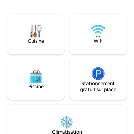
centre-ville de Louisville et du KFC Yum
équipements mode
Center, et à quelques minutes en
cuisine de chef, t
voiture du Caesar's Casino. L'espace
sur l'îlot, lit quee
dispose d'un lit Queen Size et d'un
confortable, salle
canapé-lit de luxe pour 4 personnes,
baignoire sur pie
d'une cuisine bien aménagée et de
d'espace pour se p
nombreuses serviettes douces, d'une
2 personnes (et/ou
Cuisine
Wifi
télévision à écran plat de 70 pouces.
linge et sèche-linge. Nous vivo
Vérifiez la disponibilité de l'APT 1 pour les
proximité et avons
grands groupes qui cherchent à rester
l'autre côté de la r
proches.
Stationnement
Piscine
gratuit sur place
Climatisation