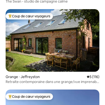
The Swan - studio de campagne calme
Coup de cœur voyageurs
Coups de cœur voyageurs les plus appréciés
Grange ⋅ Jeffreyston
Évaluation 
5 (116)
Retraite contemporaine dans une grange/vue imprenable
sur la campagne
Coup de cœur voyageurs
Coups de cœur voyageurs les plus appréciés