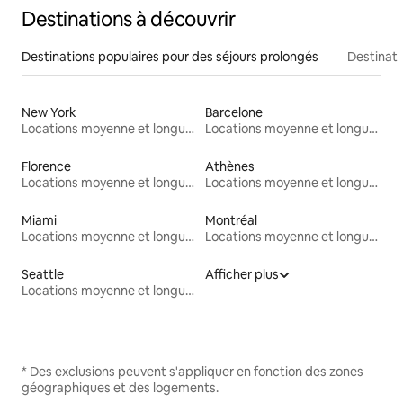
Destinations à découvrir
Destinations populaires pour des séjours prolongés
Destinati
New York
Barcelone
Locations moyenne et longue durée
Locations moyenne et longue durée
Florence
Athènes
Locations moyenne et longue durée
Locations moyenne et longue durée
Miami
Montréal
Locations moyenne et longue durée
Locations moyenne et longue durée
Seattle
Afficher plus
Locations moyenne et longue durée
* Des exclusions peuvent s'appliquer en fonction des zones
géographiques et des logements.