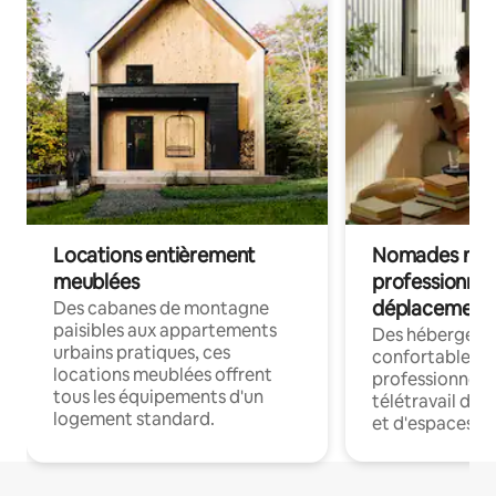
Locations entièrement
Nomades num
meublées
professionnel
déplacement
Des cabanes de montagne
paisibles aux appartements
Des hébergem
urbains pratiques, ces
confortables p
locations meublées offrent
professionnels
tous les équipements d'un
télétravail dis
logement standard.
et d'espaces de