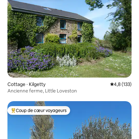
Cottage ⋅ Kilgetty
Évaluation mo
4,8 (133)
Ancienne ferme, Little Loveston
Coup de cœur voyageurs
Coups de cœur voyageurs les plus appréciés