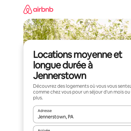
Aller
directement
au
contenu
Locations moyenne et
longue durée à
Jennerstown
Découvrez des logements où vous vous sente
comme chez vous pour un séjour d'un mois ou
plus.
Adresse
Lorsque les résultats s'affichent, utilisez les flèc
Arrivée