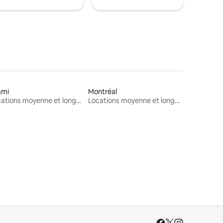
ami
Montréal
Locations moyenne et longue durée
Locations moyenne et longue durée