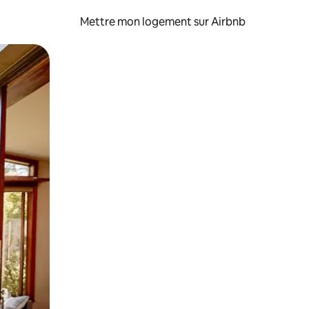
Mettre mon logement sur Airbnb
sant glisser.