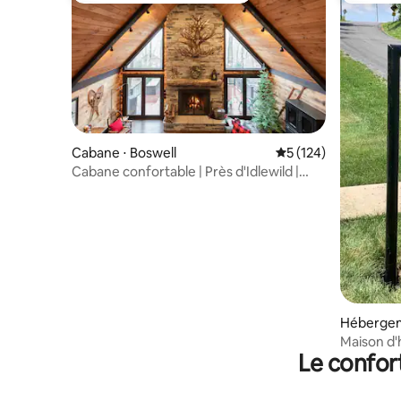
Cabane ⋅ Boswell
Évaluation moyenne 
5 (124)
Cabane confortable | Près d'Idlewild |
Réservez votre séjour 2026
Hébergem
Maison d'
Le confor
Creek