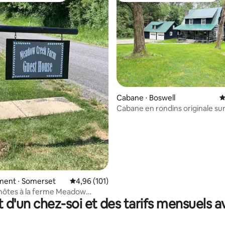
sur la base de 124 commentaires : 5 sur 5
Cabane ⋅ Boswell
É
Cabane en rondins originale su
1,2 hectares
ent ⋅ Somerset
Évaluation moyenne sur la base de 101 comme
4,96 (101)
hôtes à la ferme Meadow
t d'un chez-soi et des tarifs mensuels 