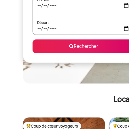
Départ
Rechercher
Loca
Coup de cœur voyageurs
Coup 
Coups de cœur voyageurs les plus appréciés
Coups de