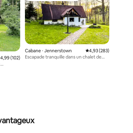
Cabane ⋅ Jennerstown
Évaluation moyenne sur
4,93 (283)
Escapade tranquille dans un chalet de
valuation moyenne sur la base de 102 commentaires : 4,99 sur 5
4,99 (102)
Hickory Hill avec jacuzzi
r
ntaires : 4,96 sur 5
avantageux