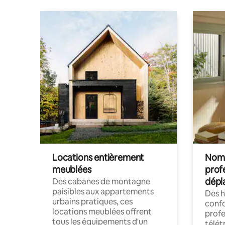
Locations entièrement
Noma
meublées
prof
dépl
Des cabanes de montagne
paisibles aux appartements
Des 
urbains pratiques, ces
confo
locations meublées offrent
profe
tous les équipements d'un
télét