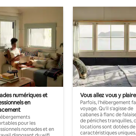
des numériques et
Vous allez vous y plaire
essionnels en
Parfois, l'hébergement fai
voyage. Qu'il s'agisse de
acement
cabanes à flanc de falais
hébergements
de péniches tranquilles, 
rtables pour les
locations sont dotées de
ssionnels nomades et en
caractéristiques uniques
ravail disposant du wifi