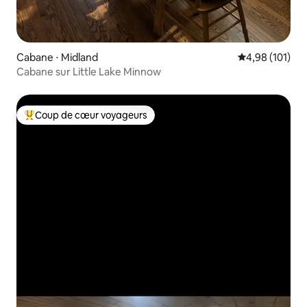
Cabane ⋅ Midland
Évaluation moy
4,98 (101)
Cabane sur Little Lake Minnow
Coup de cœur voyageurs
Coups de cœur voyageurs les plus appréciés