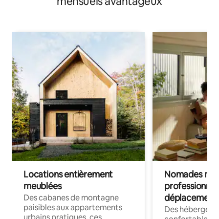
mensuels avantageux
Locations entièrement
Nomades num
meublées
professionnel
déplacement
Des cabanes de montagne
paisibles aux appartements
Des hébergem
urbains pratiques, ces