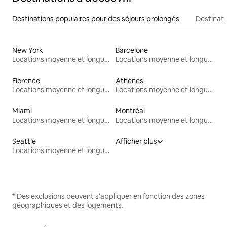
Destinations populaires pour des séjours prolongés
Destinati
New York
Barcelone
Locations moyenne et longue durée
Locations moyenne et longue durée
Florence
Athènes
Locations moyenne et longue durée
Locations moyenne et longue durée
Miami
Montréal
Locations moyenne et longue durée
Locations moyenne et longue durée
Seattle
Afficher plus
Locations moyenne et longue durée
* Des exclusions peuvent s'appliquer en fonction des zones
géographiques et des logements.