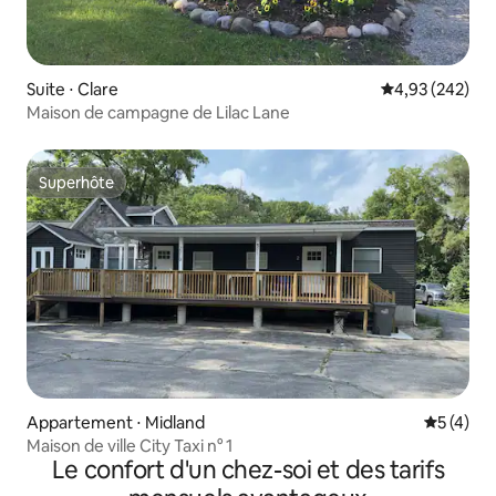
Suite ⋅ Clare
Évaluation moy
4,93 (242)
Maison de campagne de Lilac Lane
Superhôte
Superhôte
Appartement ⋅ Midland
Évaluatio
5 (4)
Maison de ville City Taxi n° 1
Le confort d'un chez-soi et des tarifs