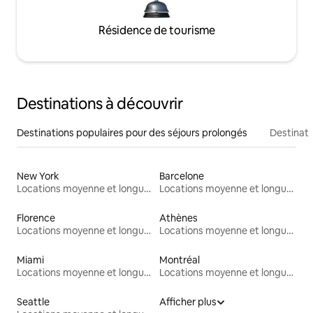
Résidence de tourisme
Destinations à découvrir
Destinations populaires pour des séjours prolongés
Destinati
New York
Barcelone
Locations moyenne et longue durée
Locations moyenne et longue durée
Florence
Athènes
Locations moyenne et longue durée
Locations moyenne et longue durée
Miami
Montréal
Locations moyenne et longue durée
Locations moyenne et longue durée
Seattle
Afficher plus