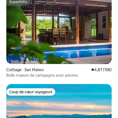
Superhôte
Superhôte
Cottage ⋅ San Mateo
Évaluation moy
4,87 (158)
Belle maison de campagne avec piscine.
Coup de cœur voyageurs
Coup de cœur voyageurs