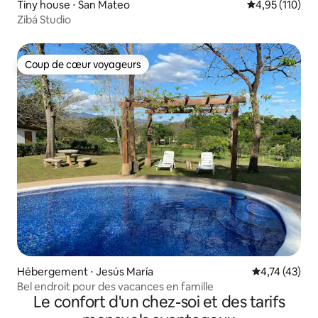
Tiny house ⋅ San Mateo
Évaluation moy
4,95 (110)
Zibá Studio
Coup de cœur voyageurs
Coup de cœur voyageurs
Hébergement ⋅ Jesús María
Évaluation mo
4,74 (43)
Bel endroit pour des vacances en famille
Le confort d'un chez-soi et des tarifs