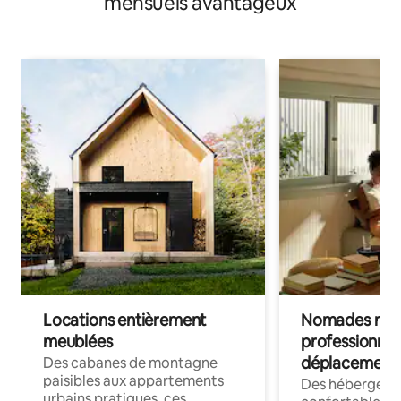
mensuels avantageux
Locations entièrement
Nomades num
meublées
professionnel
déplacement
Des cabanes de montagne
paisibles aux appartements
Des hébergem
urbains pratiques, ces