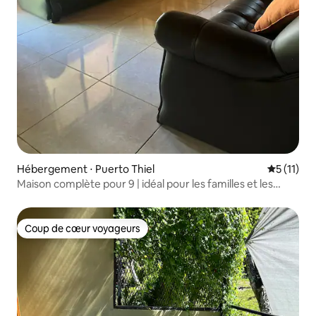
Hébergement ⋅ Puerto Thiel
Évaluatio
5 (11)
Maison complète pour 9 | idéal pour les familles et les
groupes
Coup de cœur voyageurs
Coup de cœur voyageurs