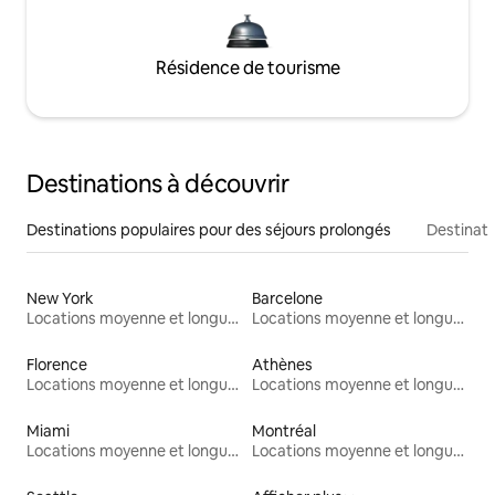
Résidence de tourisme
Destinations à découvrir
Destinations populaires pour des séjours prolongés
Destinati
New York
Barcelone
Locations moyenne et longue durée
Locations moyenne et longue durée
Florence
Athènes
Locations moyenne et longue durée
Locations moyenne et longue durée
Miami
Montréal
Locations moyenne et longue durée
Locations moyenne et longue durée