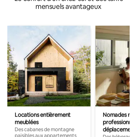
mensuels avantageux
Locations entièrement
Nomades num
meublées
professionnel
déplacement
Des cabanes de montagne
paisibles aux appartements
Des hébergem