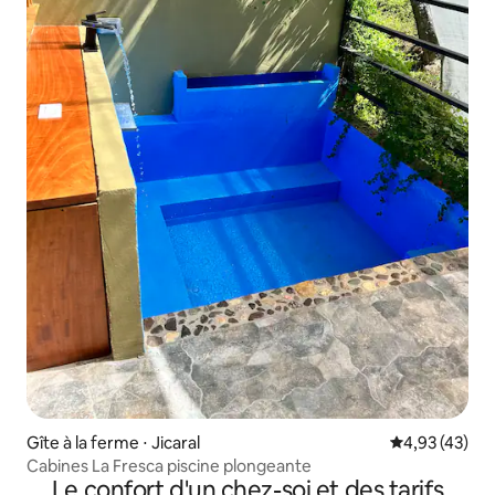
Gîte à la ferme ⋅ Jicaral
Évaluation mo
4,93 (43)
Cabines La Fresca piscine plongeante
Le confort d'un chez-soi et des tarifs