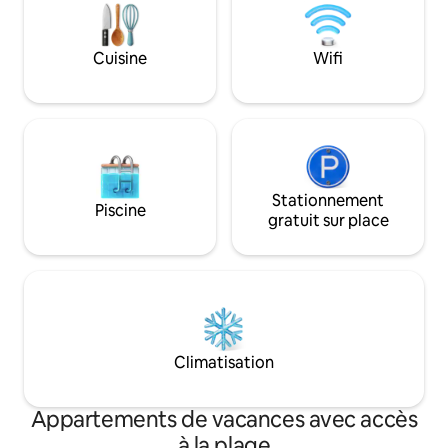
vous le soir, avec des bougies et des
lampes autour du feu de camp, et le
matin, admirez les magnifiques levers de
Cuisine
Wifi
soleil. C'est l'Ouganda dans ce qu'il a de
meilleur !
Stationnement
Piscine
gratuit sur place
Climatisation
Appartements de vacances avec accès
à la plage