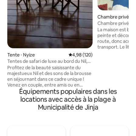
Chambre privée ⋅ J
Chambre privée, c
propre pour se re
La maison est bie
peinte et décorée 
route, donc acces
transport. Le lit es
confortable et peu
Tente ⋅ Nyize
Évaluation moyenne sur la base 
4,98 (120)
deux personnes. Il
Tentes de safari de luxe au bord du Nil,
une douche avec 
Jinja
Profitez de la beauté saisissante du
cuisine moderne e
majestueux Nil et des sons de la brousse
bien approvisionné
en séjournant dans ce cadre unique !
balcon bien aména
Venez en couple, entre amis ou en
surtout adapté à 
Équipements populaires dans les
famille, nous ne sommes qu'à 2 h 30 de la
déplacement profe
ville animée de Kampala ! Perché sur les
locations avec accès à la plage à
travail. Il y a une 
rives du fleuve, Besides Still Waters est
ultrarapide et un
Municipalité de Jinja
un complexe hôtelier rustique,
confortables. La m
magnifique et respectueux de
un quartier très c
l'environnement, où vous vous
ressourcerez en pleine nature ! Profitez
de délicieux barbecues préparés pour