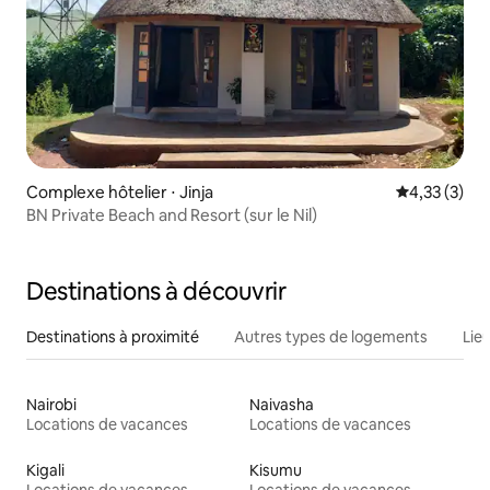
Complexe hôtelier ⋅ Jinja
Évaluation m
4,33 (3)
BN Private Beach and Resort (sur le Nil)
Destinations à découvrir
Destinations à proximité
Autres types de logements
Lie
Nairobi
Naivasha
Locations de vacances
Locations de vacances
Kigali
Kisumu
Locations de vacances
Locations de vacances