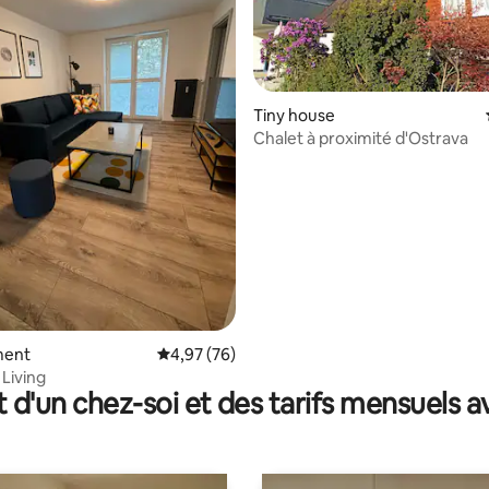
Tiny house
Chalet à proximité d'Ostrava
la base de 165 commentaires : 4,84 sur 5
ment
Évaluation moyenne sur la base de 76 commen
4,97 (76)
Living
t d'un chez-soi et des tarifs mensuels 