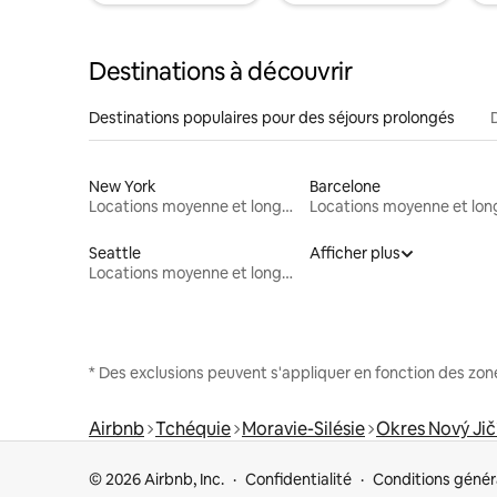
Destinations à découvrir
Destinations populaires pour des séjours prolongés
New York
Barcelone
Locations moyenne et longue durée
Seattle
Afficher plus
Locations moyenne et longue durée
* Des exclusions peuvent s'appliquer en fonction des zo
Airbnb
Tchéquie
Moravie-Silésie
Okres Nový Jič
© 2026 Airbnb, Inc.
Confidentialité
Conditions génér