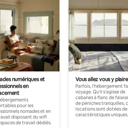
des numériques et
Vous allez vous y plaire
essionnels en
Parfois, l'hébergement fai
voyage. Qu'il s'agisse de
acement
cabanes à flanc de falais
hébergements
de péniches tranquilles, 
rtables pour les
locations sont dotées de
ssionnels nomades et en
caractéristiques uniques
ravail disposant du wifi
espaces de travail dédiés.