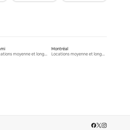
ami
Montréal
Locations moyenne et longue durée
Locations moyenne et longue durée