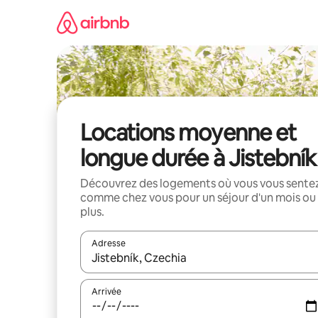
Aller
directement
au
contenu
Locations moyenne et
longue durée à Jistebník
Découvrez des logements où vous vous sente
comme chez vous pour un séjour d'un mois ou
plus.
Adresse
Lorsque les résultats s'affichent, utilisez les flèc
Arrivée