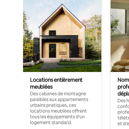
Locations entièrement
Noma
meublées
prof
dépl
Des cabanes de montagne
paisibles aux appartements
Des 
urbains pratiques, ces
confo
locations meublées offrent
profe
tous les équipements d'un
télét
logement standard.
et d'