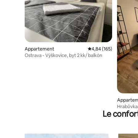
Appartement
Évaluation moyenne sur 
4,84 (165)
Ostrava - Výškovice, byt 2 kk/ balkón
Apparte
Hrabůvka 
Le confor