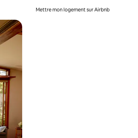
Mettre mon logement sur Airbnb
sant glisser.