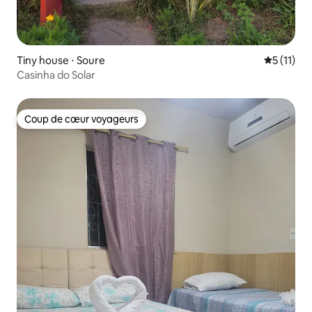
Tiny house ⋅ Soure
Évaluatio
5 (11)
Casinha do Solar
Coup de cœur voyageurs
Coup de cœur voyageurs