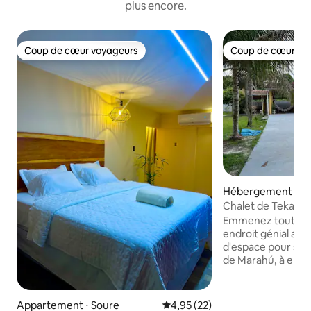
plus encore.
Coup de cœur voyageurs
Coup de cœur vo
Coup de cœur voyageurs
Coup de cœur vo
Hébergement ⋅ B
Chalet de Teka - à
Marahú - Mosquei
Emmenez toute la 
endroit génial av
d'espace pour s'am
de Marahú, à envi
Praia do Paraíso, à
rue calme et sûre.
d'une piscine de 7
Appartement ⋅ Soure
Évaluation moyenne sur la base
4,95 (22)