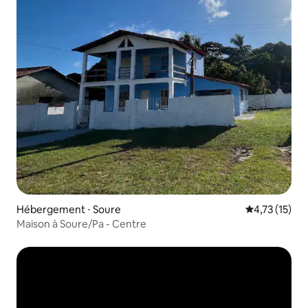
Hébergement ⋅ Soure
Évaluation mo
4,73 (15)
Maison à Soure/Pa - Centre