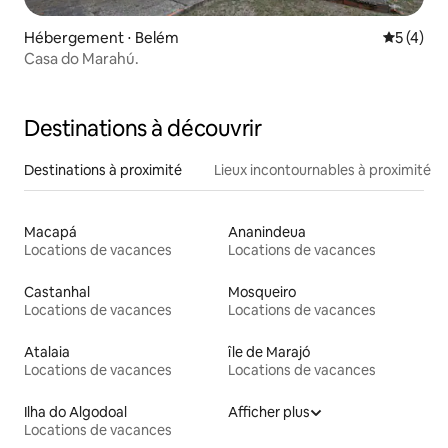
Hébergement ⋅ Belém
Évaluatio
5 (4)
Casa do Marahú.
Destinations à découvrir
Destinations à proximité
Lieux incontournables à proximité
Macapá
Ananindeua
Locations de vacances
Locations de vacances
Castanhal
Mosqueiro
Locations de vacances
Locations de vacances
Atalaia
île de Marajó
Locations de vacances
Locations de vacances
Ilha do Algodoal
Afficher plus
Locations de vacances