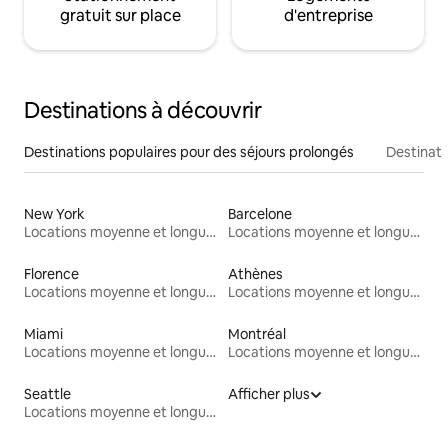
gratuit sur place
d'entreprise
Destinations à découvrir
Destinations populaires pour des séjours prolongés
Destinati
New York
Barcelone
Locations moyenne et longue durée
Locations moyenne et longue durée
Florence
Athènes
Locations moyenne et longue durée
Locations moyenne et longue durée
Miami
Montréal
Locations moyenne et longue durée
Locations moyenne et longue durée
Seattle
Afficher plus
Locations moyenne et longue durée