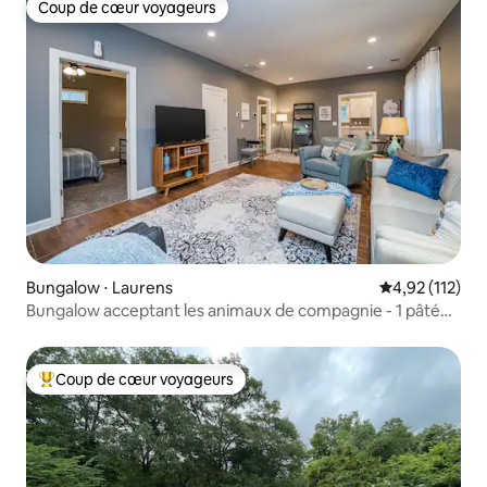
Coup de cœur voyageurs
Coup de cœur voyageurs
Bungalow ⋅ Laurens
Évaluation moy
4,92 (112)
Bungalow acceptant les animaux de compagnie - 1 pâté
de maisons du centre-ville de Laurens !
Coup de cœur voyageurs
Coups de cœur voyageurs les plus appréciés