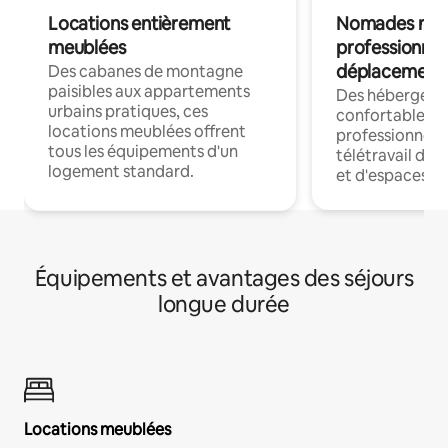
Locations entièrement
Nomades num
meublées
professionnel
déplacement
Des cabanes de montagne
paisibles aux appartements
Des hébergem
urbains pratiques, ces
confortables p
locations meublées offrent
professionnels
tous les équipements d'un
télétravail dis
logement standard.
et d'espaces de
Équipements et avantages des séjours
longue durée
Locations meublées