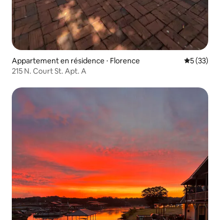
Appartement en résidence ⋅ Florence
Évaluation
5 (33)
215 N. Court St. Apt. A