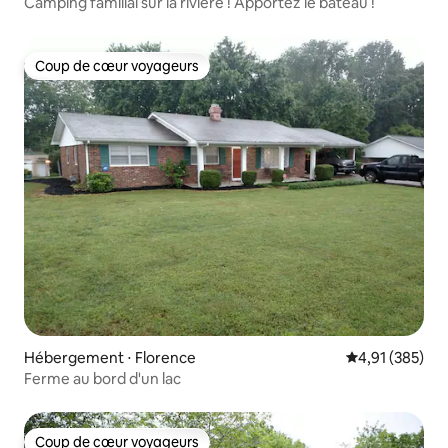
Camping familial sur la rivière ! Apportez le bateau !
Coup de cœur voyageurs
Coup de cœur voyageurs
Hébergement ⋅ Florence
Évaluation moy
4,91 (385)
Ferme au bord d'un lac
Coup de cœur voyageurs