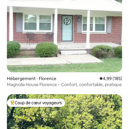
Hébergement ⋅ Florence
Évaluation moy
4,99 (185)
Magnolia House Florence – Confort, confortable, pratique
Coup de cœur voyageurs
Coups de cœur voyageurs les plus appréciés