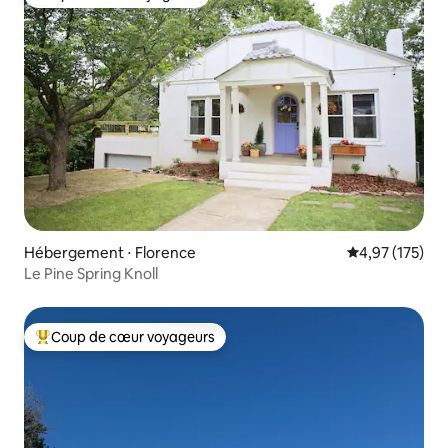
Coup de cœur voyageurs
Hébergement ⋅ Florence
Évaluation moy
4,97 (175)
Le Pine Spring Knoll
Coup de cœur voyageurs
Coups de cœur voyageurs les plus appréciés