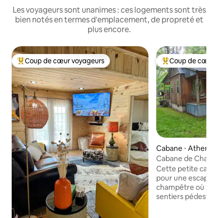
Les voyageurs sont unanimes : ces logements sont très
bien notés en termes d'emplacement, de propreté et
plus encore.
Coup de cœur voyageurs
Coup de cœur 
Coups de cœur voyageurs les plus appréciés
Coups de cœur vo
Cabane ⋅ Athens
Cabane de Chande
Cette petite cabane
pour une escapade
champêtre où vous
sentiers pédestres
alimenté par une s
patauger et nager.