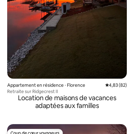
Appartement en résidence ⋅ Florence
Évaluation mo
4,83 (82)
Retraite sur Ridgecrest II
Location de maisons de vacances
adaptées aux familles
Coup de cœur voyageurs