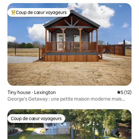
Coup de cœur voyageurs
Coups de cœur voyageurs les plus appréciés
Tiny house ⋅ Lexington
Évaluation
5 (12)
George's Getaway : une petite maison moderne mais
puissante
Coup de cœur voyageurs
Coup de cœur voyageurs