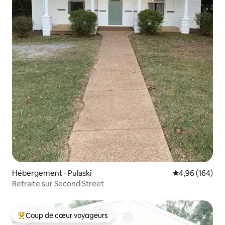
Hébergement ⋅ Pulaski
Évaluation moy
4,96 (164)
Retraite sur Second Street
Coup de cœur voyageurs
Coups de cœur voyageurs les plus appréciés