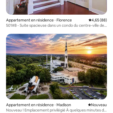
Appartement en résidence ⋅ Florence
Évaluation mo
4,65 (88)
501#B - Suite spacieuse dans un condo du centre-ville de
Shoals
Appartement en résidence ⋅ Madison
Nouvel hébe
Nouveau
Nouveau ! Emplacement privilégié À quelques minutes de