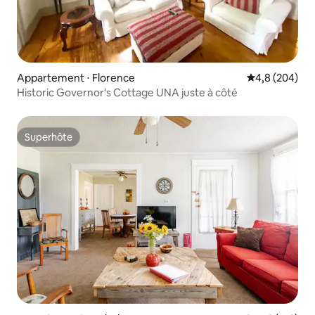
Appartement ⋅ Florence
Évaluation mo
4,8 (204)
Historic Governor's Cottage UNA juste à côté
Superhôte
Superhôte