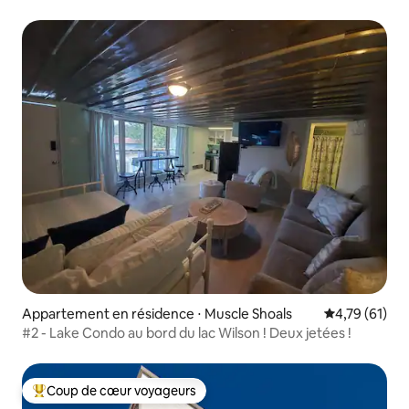
l'aéroport, du Rocket Center
Appartement en résidence ⋅ Muscle Shoals
Évaluation mo
4,79 (61)
#2 - Lake Condo au bord du lac Wilson ! Deux jetées !
Coup de cœur voyageurs
Coups de cœur voyageurs les plus appréciés