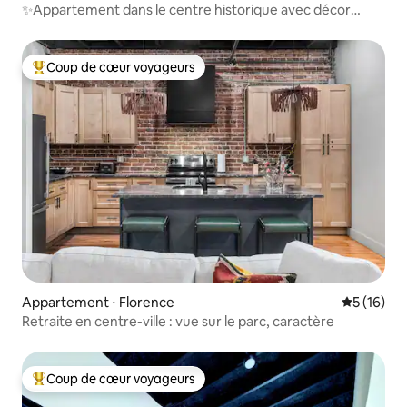
✨Appartement dans le centre historique avec décor
moderne ✨
Coup de cœur voyageurs
Coups de cœur voyageurs les plus appréciés
Appartement ⋅ Florence
Évaluation
5 (16)
Retraite en centre-ville : vue sur le parc, caractère
Coup de cœur voyageurs
Coups de cœur voyageurs les plus appréciés