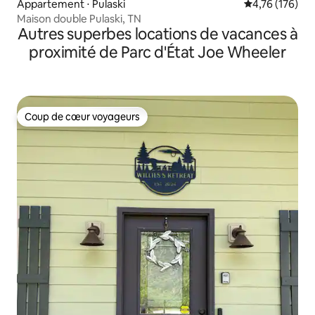
Appartement ⋅ Pulaski
Évaluation moy
4,76 (176)
Maison double Pulaski, TN
Autres superbes locations de vacances à
proximité de Parc d'État Joe Wheeler
Coup de cœur voyageurs
Coup de cœur voyageurs