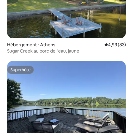
Hébergement ⋅ Athens
Évaluation mo
4,93 (83)
Sugar Creek au bord de l'eau, jaune
Superhôte
Superhôte