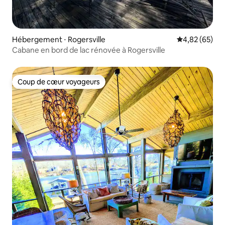
Hébergement ⋅ Rogersville
Évaluation mo
4,82 (65)
Cabane en bord de lac rénovée à Rogersville
Coup de cœur voyageurs
Coup de cœur voyageurs