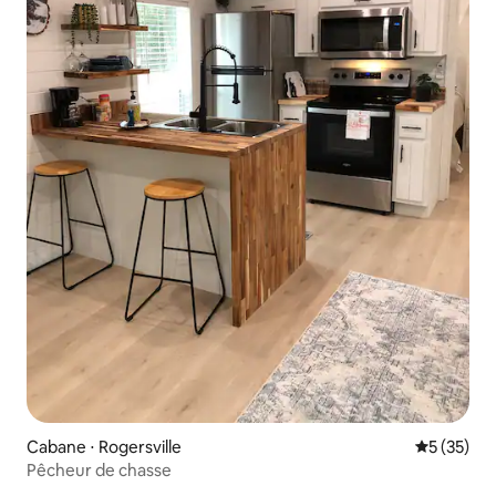
Cabane ⋅ Rogersville
Évaluation
5 (35)
Pêcheur de chasse