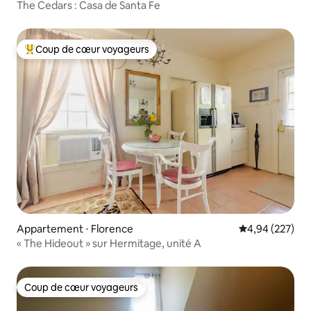
The Cedars : Casa de Santa Fe
Coup de cœur voyageurs
Coups de cœur voyageurs les plus appréciés
Appartement ⋅ Florence
Évaluation moy
4,94 (227)
« The Hideout » sur Hermitage, unité A
Coup de cœur voyageurs
Coup de cœur voyageurs