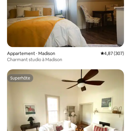
Appartement ⋅ Madison
Évaluation moy
4,87 (307)
Charmant studio à Madison
Superhôte
Superhôte