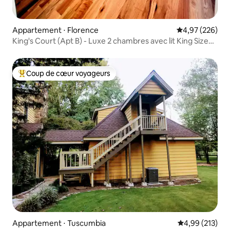
Appartement ⋅ Florence
Évaluation moy
4,97 (226)
King's Court (Apt B) - Luxe 2 chambres avec lit King Size
Dwntwn
Coup de cœur voyageurs
Coups de cœur voyageurs les plus appréciés
Appartement ⋅ Tuscumbia
Évaluation moy
4,99 (213)