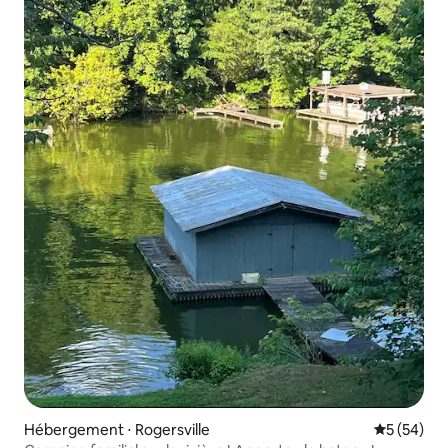
Hébergement ⋅ Rogersville
Évaluation
5 (54)