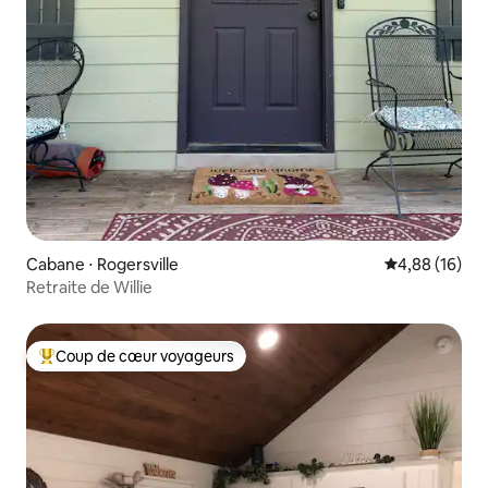
Cabane ⋅ Rogersville
Évaluation mo
4,88 (16)
Retraite de Willie
Coup de cœur voyageurs
Coups de cœur voyageurs les plus appréciés