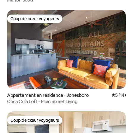
Coup de cœur voyageurs
Coup de cœur voyageurs
Appartement en résidence ⋅ Jonesboro
Évaluation
5 (14)
Coca Cola Loft - Main Street Living
Coup de cœur voyageurs
Coup de cœur voyageurs