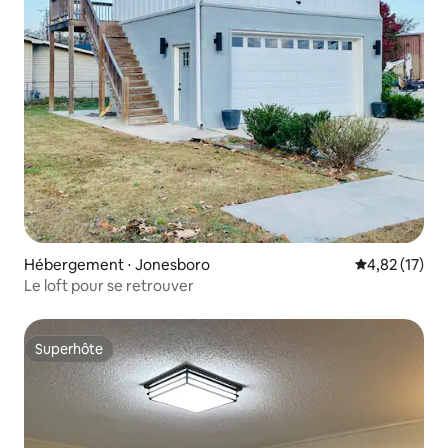
Hébergement ⋅ Jonesboro
Évaluation mo
4,82 (17)
Le loft pour se retrouver
Superhôte
Superhôte