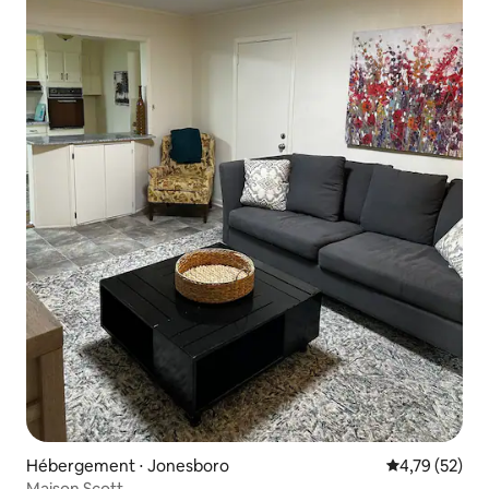
Hébergement ⋅ Jonesboro
Évaluation mo
4,79 (52)
Maison Scott