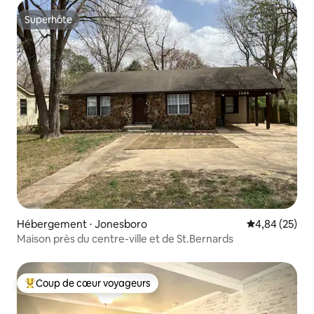
Superhôte
Superhôte
Hébergement ⋅ Jonesboro
Évaluation mo
4,84 (25)
Maison près du centre-ville et de St.Bernards
Coup de cœur voyageurs
Coups de cœur voyageurs les plus appréciés