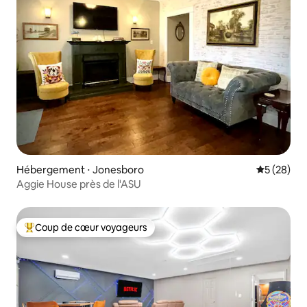
Hébergement ⋅ Jonesboro
Évaluation
5 (28)
Aggie House près de l'ASU
Coup de cœur voyageurs
Coups de cœur voyageurs les plus appréciés