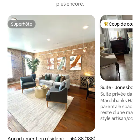
plus encore.
Superhôte
Coup de cœur 
Superhôte
Coups de cœur vo
Suite ⋅ Jonesboro
Suite privée dan
central/le RÊVE d
Marchbanks Haven
parentale spacieu
reste d'une maiso
style artisan/colon
équipements cont
mobilier élégant, 
une grande baignoi
Appartement en résidence
Évaluation moyenne sur la base 
4,88 (188)