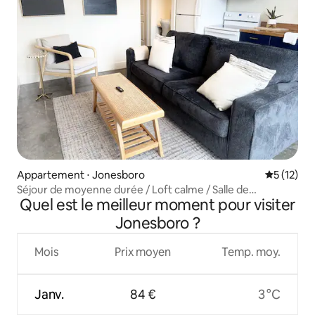
Appartement ⋅ Jonesboro
Évaluation
5 (12)
Séjour de moyenne durée / Loft calme / Salle de
Quel est le meilleur moment pour visiter
sport / Parking sécurisé
Jonesboro ?
Mois
Prix moyen
Temp. moy.
Janv.
84 €
3 °C