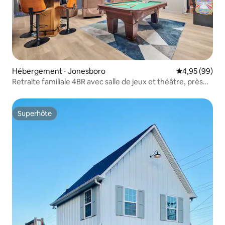
Hébergement ⋅ Jonesboro
Évaluation mo
4,95 (99)
Retraite familiale 4BR avec salle de jeux et théâtre, près
de l'ASU
Superhôte
Superhôte