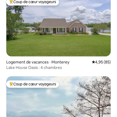
Coup de cœur voyageurs
Coups de cœur voyageurs les plus appréciés
Logement de vacances ⋅ Monterey
Évaluation mo
4,95 (85)
Lake House Oasis : 4 chambres
Coup de cœur voyageurs
Coups de cœur voyageurs les plus appréciés