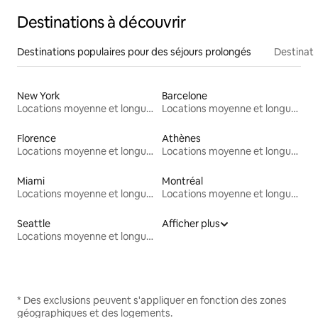
Destinations à découvrir
Destinations populaires pour des séjours prolongés
Destinati
New York
Barcelone
Locations moyenne et longue durée
Locations moyenne et longue durée
Florence
Athènes
Locations moyenne et longue durée
Locations moyenne et longue durée
Miami
Montréal
Locations moyenne et longue durée
Locations moyenne et longue durée
Seattle
Afficher plus
Locations moyenne et longue durée
* Des exclusions peuvent s'appliquer en fonction des zones
géographiques et des logements.