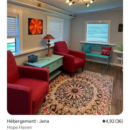
Hébergement ⋅ Jena
Évaluation mo
4,92 (36)
Hope Haven