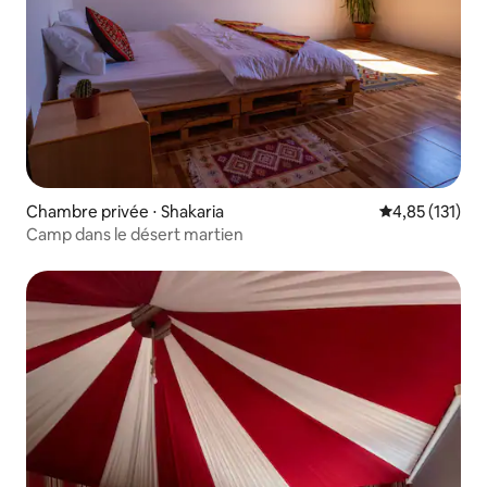
Chambre privée ⋅ Shakaria
Évaluation moy
4,85 (131)
Camp dans le désert martien