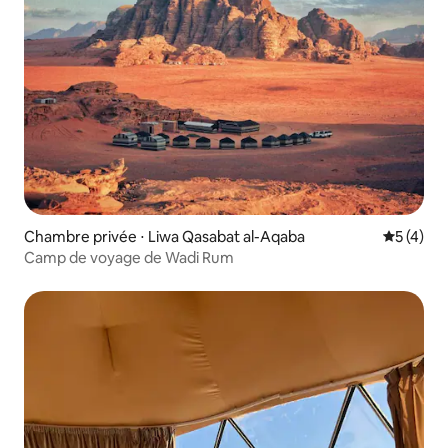
Chambre privée ⋅ Liwa Qasabat al-Aqaba
Évaluatio
5 (4)
Camp de voyage de Wadi Rum