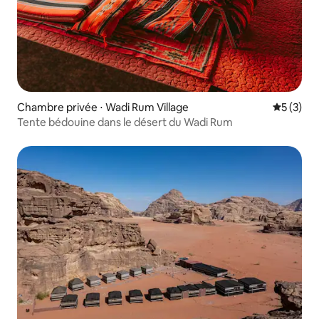
Chambre privée ⋅ Wadi Rum Village
Évaluatio
5 (3)
Tente bédouine dans le désert du Wadi Rum