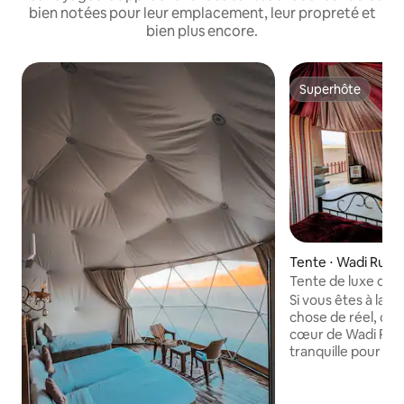
bien notées pour leur emplacement, leur propreté et
bien plus encore.
Superhôte
Superhôte
Tente ⋅ Wadi Rum V
Tente de luxe dans
Rum
Si vous êtes à la 
chose de réel, c'es
cœur de Wadi Rum 
tranquille pour rale
pouvez dormir dan
ou choisir de vous 
ouvert, à la belle 