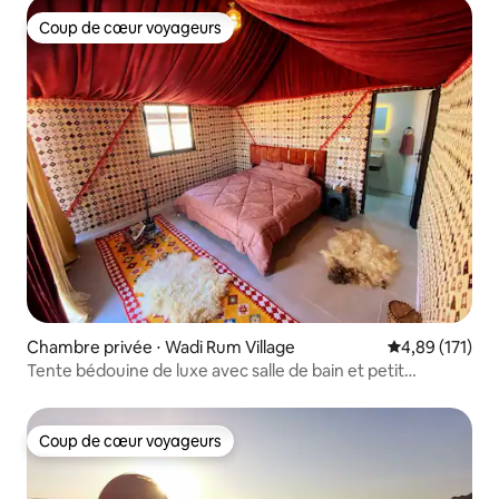
Coup de cœur voyageurs
Coup de cœur voyageurs
Chambre privée ⋅ Wadi Rum Village
Évaluation moy
4,89 (171)
Tente bédouine de luxe avec salle de bain et petit
déjeuner
Coup de cœur voyageurs
Coup de cœur voyageurs