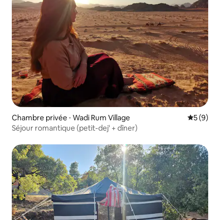
Chambre privée ⋅ Wadi Rum Village
Évaluatio
5 (9)
Séjour romantique (petit-dej' + dîner)