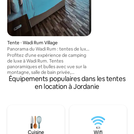
des repas traditio
temps ensemble le 
à échanger des his
nombreux voyageur
de pouvoir admirer
et dormir à la bell
n'est pas chic, mai
Tente ⋅ Wadi Rum Village
parfois, c'est ex
Panorama du Wadi Rum : tentes de luxe
avez besoin.
et bulles
Profitez d'une expérience de camping
de luxe à Wadi Rum. Tentes
panoramiques et bulles avec vue sur la
montagne, salle de bain privée,
Équipements populaires dans les tentes
climatisation, petit déjeuner et séance
de feu. Nous proposons des excursions
en location à Jordanie
en jeep et des activités d'aventure sur
demande. Découvrez la magie du
désert, la tranquillité des étoiles et le thé
bédouin authentique Profitez d'un
camping de luxe à Wadi Rum. Séjournez
dans des tentes panoramiques ou bulles
avec vue sur la montagne, salle de bain
privée, climatisation, petit déjeuner et
Cuisine
Wifi