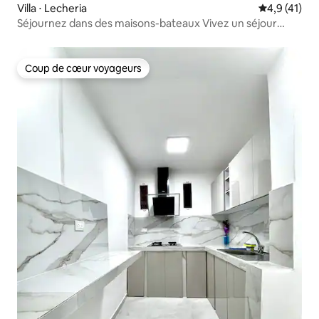
Villa ⋅ Lecheria
Évaluation m
4,9 (41)
Séjournez dans des maisons-bateaux Vivez un séjour
premium
Coup de cœur voyageurs
Coup de cœur voyageurs