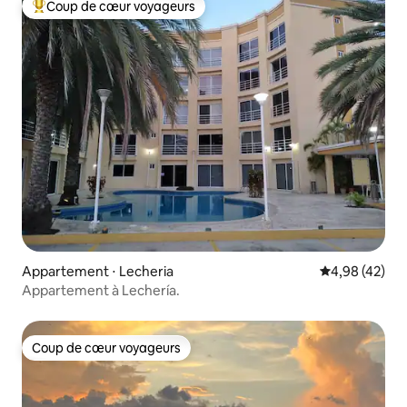
Coup de cœur voyageurs
Coups de cœur voyageurs les plus appréciés
Appartement ⋅ Lecheria
Évaluation mo
4,98 (42)
Appartement à Lechería.
Coup de cœur voyageurs
Coup de cœur voyageurs