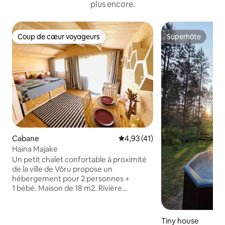
plus encore.
Coup de cœur voyageurs
Superhôte
Coup de cœur voyageurs
Superhôte
Cabane
Évaluation moyenne sur la base
4,93 (41)
Haina Majake
Un petit chalet confortable à proximité
de la ville de Võru propose un
hébergement pour 2 personnes +
1 bébé. Maison de 18 m2. Rivière
Võhandu à proximité (700 m), Olerex
Cafe/Station-service (1,2 km), plage de
Tamula (3,3 km). Disponible : WC,
Tiny house