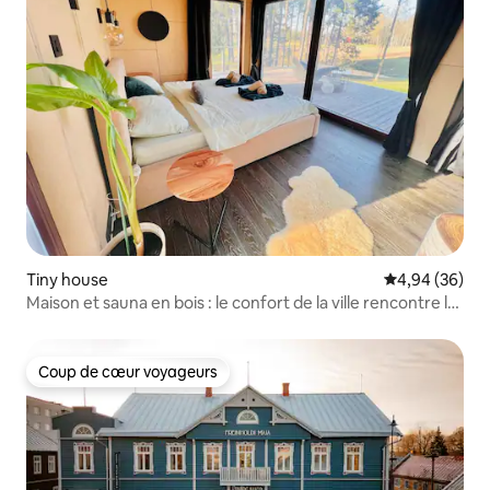
Tiny house
Évaluation mo
4,94 (36)
Maison et sauna en bois : le confort de la ville rencontre la
nature
Coup de cœur voyageurs
Coup de cœur voyageurs