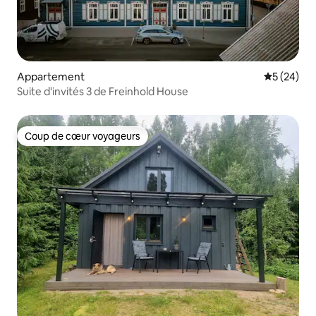
Appartement
Évaluation
5 (24)
Suite d'invités 3 de Freinhold House
Coup de cœur voyageurs
Coup de cœur voyageurs