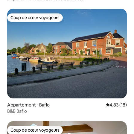
Coup de cœur voyageurs
Coup de cœur voyageurs
Appartement ⋅ Baflo
Évaluation mo
4,83 (18)
B&B Baflo
Coup de cœur voyageurs
Coup de cœur voyageurs