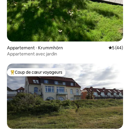
Appartement ⋅ Krummhörn
Évaluation
5 (44)
Appartement avec jardin
Coup de cœur voyageurs
Coups de cœur voyageurs les plus appréciés