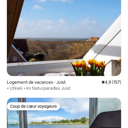
Logement de vacances ⋅ Juist
Évaluation mo
4,9 (157)
« Utkiek » im Naturparadies Juist
Coup de cœur voyageurs
Coup de cœur voyageurs