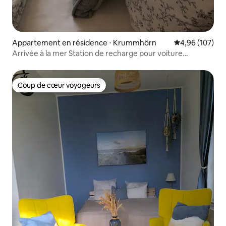
Appartement en résidence ⋅ Krummhörn
Évaluation moy
4,96 (107)
Arrivée à la mer Station de recharge pour voiture
électrique
Coup de cœur voyageurs
Coup de cœur voyageurs