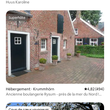
Huus Karoline
Superhôte
Superhôte
Hébergement ⋅ Krummhörn
Évaluation moy
4,82 (494)
Ancienne boulangerie Rysum - près de la mer du Nord !
Monument à la construction !
Coup de cœur voyageurs