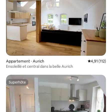
Appartement ⋅ Aurich
Évaluation mo
4,91 (112)
Ensoleillé et central dans la belle Aurich
Superhôte
Superhôte