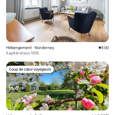
Hébergement ⋅ Norderney
Évaluatio
5 (4)
Kapitänshaus 1935
Coup de cœur voyageurs
Coup de cœur voyageurs