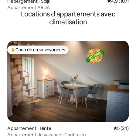
Hébergement ⋅ Spijk
Évaluation mo
4,9 (107)
Appartement ARDA
Locations d'appartements avec
climatisation
Coup de cœur voyageurs
Coups de cœur voyageurs les plus appréciés
Appartement ⋅ Hinte
Évaluation
5 (24)
Appartement de vacances Canhusen