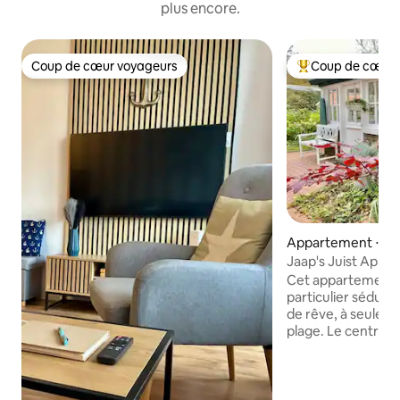
plus encore.
Coup de cœur voyageurs
Coup de cœur 
Coup de cœur voyageurs
Coups de cœur vo
Appartement ⋅ Jui
Jaap's Juist Appar
chaise de plage
Cet appartement 
particulier sédui
de rêve, à seulem
plage. Le centre du
commerces, ses ca
son cinéma, est à
pied. Un court de 
poissons rouges s