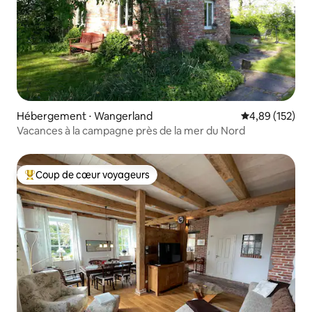
Hébergement ⋅ Wangerland
Évaluation moy
4,89 (152)
Vacances à la campagne près de la mer du Nord
Coup de cœur voyageurs
Coups de cœur voyageurs les plus appréciés