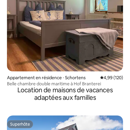
Appartement en résidence ⋅ Schortens
Évaluation moy
4,99 (120)
Belle chambre double maritime à Hof Branterei
Location de maisons de vacances
adaptées aux familles
Superhôte
Superhôte