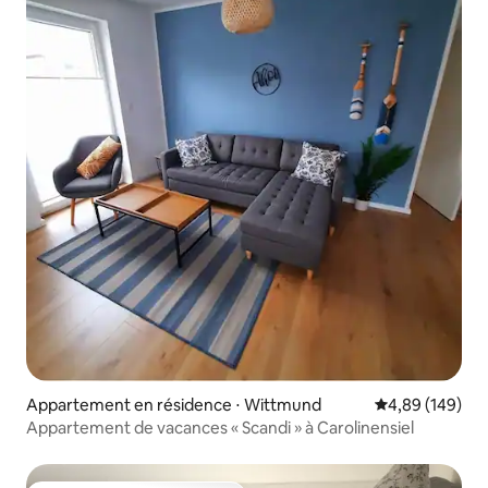
Appartement en résidence ⋅ Wittmund
Évaluation moy
4,89 (149)
Appartement de vacances « Scandi » à Carolinensiel