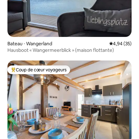
Bateau ⋅ Wangerland
Évaluation mo
4,94 (35)
Hausboot « Wangermeerblick » (maison flottante)
Coup de cœur voyageurs
Coups de cœur voyageurs les plus appréciés