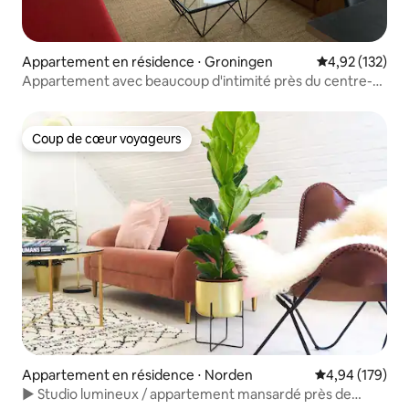
Appartement en résidence ⋅ Groningen
Évaluation moy
4,92 (132)
Appartement avec beaucoup d'intimité près du centre-
ville
Coup de cœur voyageurs
Coup de cœur voyageurs
Appartement en résidence ⋅ Norden
Évaluation moy
4,94 (179)
▶︎ Studio lumineux / appartement mansardé près de