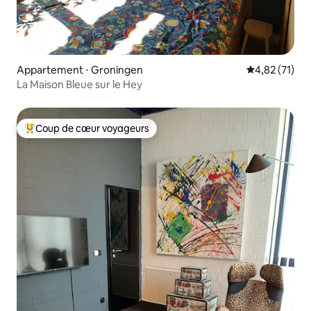
Appartement ⋅ Groningen
Évaluation mo
4,82 (71)
La Maison Bleue sur le Hey
Coup de cœur voyageurs
Coups de cœur voyageurs les plus appréciés