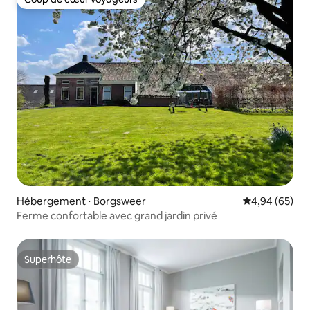
Coup de cœur voyageurs
Hébergement ⋅ Borgsweer
Évaluation mo
4,94 (65)
Ferme confortable avec grand jardin privé
Superhôte
Superhôte