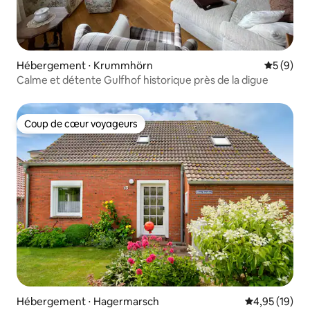
Hébergement ⋅ Krummhörn
Évaluatio
5 (9)
Calme et détente Gulfhof historique près de la digue
Coup de cœur voyageurs
Coup de cœur voyageurs
Hébergement ⋅ Hagermarsch
Évaluation mo
4,95 (19)