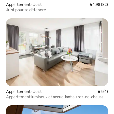
Appartement ⋅ Juist
Évaluation mo
4,98 (82)
Juist pour se détendre
Appartement ⋅ Juist
Évaluatio
5 (4)
Appartement lumineux et accueillant au rez-de-chaussée
avec grande terrasse