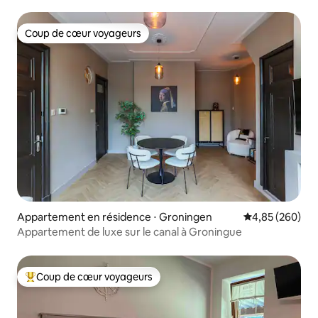
Norddeich ◀︎
Coup de cœur voyageurs
Coup de cœur voyageurs
Appartement en résidence ⋅ Groningen
Évaluation moy
4,85 (260)
Appartement de luxe sur le canal à Groningue
Coup de cœur voyageurs
Coups de cœur voyageurs les plus appréciés