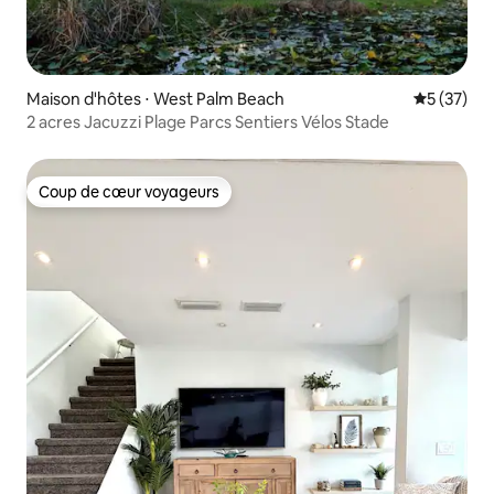
Maison d'hôtes ⋅ West Palm Beach
Évaluation
5 (37)
2 acres Jacuzzi Plage Parcs Sentiers Vélos Stade
Coup de cœur voyageurs
Coup de cœur voyageurs