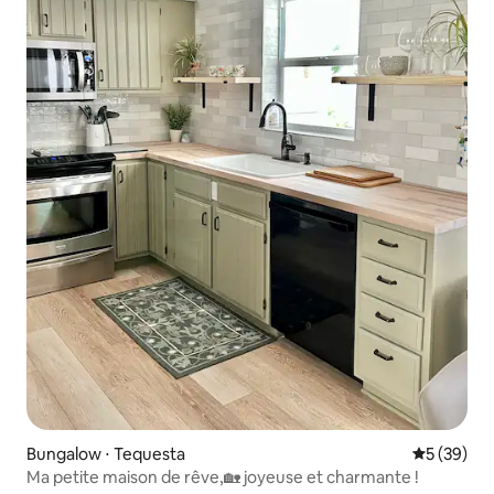
Bungalow ⋅ Tequesta
Évaluation
5 (39)
Ma petite maison de rêve,🏡 joyeuse et charmante !