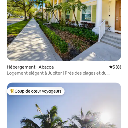
Hébergement ⋅ Abacoa
Évaluatio
5 (8)
Logement élégant à Jupiter | Près des plages et du
baseball
Coup de cœur voyageurs
Coups de cœur voyageurs les plus appréciés