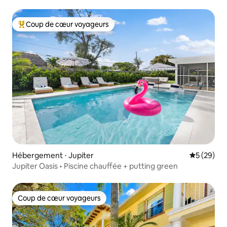
Coup de cœur voyageurs
Coups de cœur voyageurs les plus appréciés
Hébergement ⋅ Jupiter
Évaluation
5 (29)
Jupiter Oasis • Piscine chauffée + putting green
Coup de cœur voyageurs
Coup de cœur voyageurs