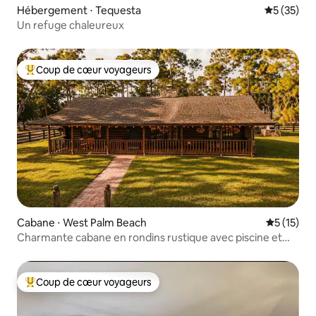
Hébergement ⋅ Tequesta
Évaluation
5 (35)
Un refuge chaleureux
Coup de cœur voyageurs
Coups de cœur voyageurs les plus appréciés
Cabane ⋅ West Palm Beach
Évaluation
5 (15)
Charmante cabane en rondins rustique avec piscine et
animaux de la ferme
Coup de cœur voyageurs
Coups de cœur voyageurs les plus appréciés