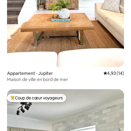
Appartement ⋅ Jupiter
Évaluation mo
4,93 (14)
Maison de ville en bord de mer
Coup de cœur voyageurs
Coups de cœur voyageurs les plus appréciés