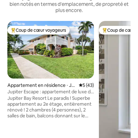
bien notés en termes d'emplacement, de propreté et
plus encore.
Coup de cœur voyageurs
Coup de cœur 
Coups de cœur voyageurs les plus appréciés
Coups de cœur vo
Appartement en résidence ⋅ Ju
Évaluation moyenne sur la b
5 (43)
piter
Jupiter Escape : appartement de luxe de
2 chambres avec ambiance côtière
Jupiter Bay Resort Le paradis ! Superbe
appartement au 2e étage, entièrement
rénové ! 2 chambres (4 personnes), 2
salles de bain, balcons donnant sur le
salon et la chambre principale. Animaux
acceptés (jusqu'à 20 livres) ! Cuisine
moderne avec appareils en acier