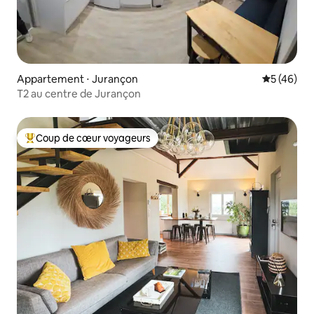
Appartement ⋅ Jurançon
Évaluation
5 (46)
T2 au centre de Jurançon
Coup de cœur voyageurs
Coups de cœur voyageurs les plus appréciés