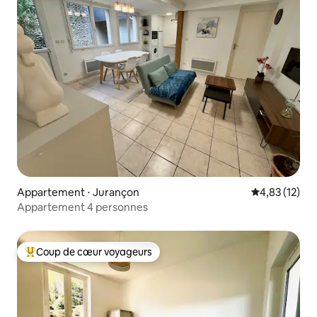
Appartement ⋅ Jurançon
Évaluation mo
4,83 (12)
Appartement 4 personnes
Coup de cœur voyageurs
Coups de cœur voyageurs les plus appréciés