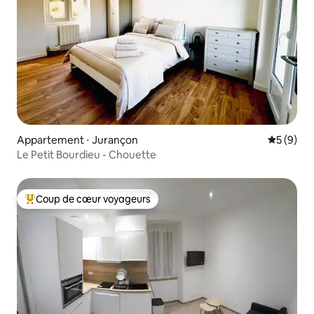
Appartement ⋅ Jurançon
Évaluatio
5 (9)
Le Petit Bourdieu - Chouette
Coup de cœur voyageurs
Coups de cœur voyageurs les plus appréciés