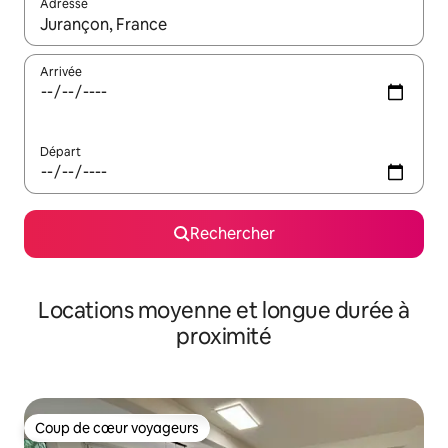
Adresse
Lorsque les résultats s'affichent, utilisez les flèches vers le hau
Arrivée
Départ
Rechercher
Locations moyenne et longue durée à
proximité
Coup de cœur voyageurs
Coup de cœur voyageurs