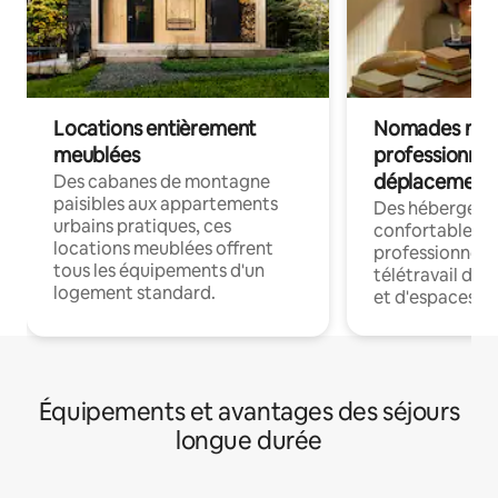
Locations entièrement
Nomades num
meublées
professionnel
déplacement
Des cabanes de montagne
paisibles aux appartements
Des hébergem
urbains pratiques, ces
confortables p
locations meublées offrent
professionnels
tous les équipements d'un
télétravail dis
logement standard.
et d'espaces de
Équipements et avantages des séjours
longue durée