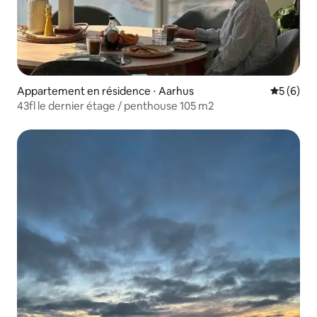
Appartement en résidence ⋅ Aarhus
Évaluatio
5 (6)
43fl le dernier étage / penthouse 105 m2