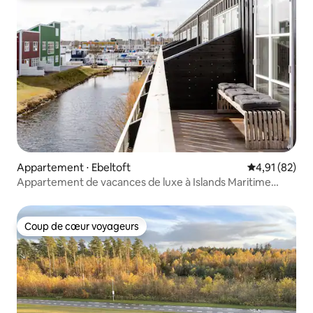
Appartement ⋅ Ebeltoft
Évaluation mo
4,91 (82)
Appartement de vacances de luxe à Islands Maritime
Ferieby.
Coup de cœur voyageurs
Coup de cœur voyageurs