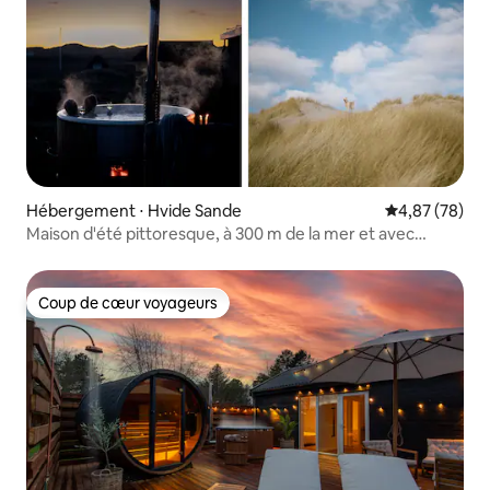
Hébergement ⋅ Hvide Sande
Évaluation mo
4,87 (78)
Maison d'été pittoresque, à 300 m de la mer et avec
jacuzzi
Coup de cœur voyageurs
Coup de cœur voyageurs