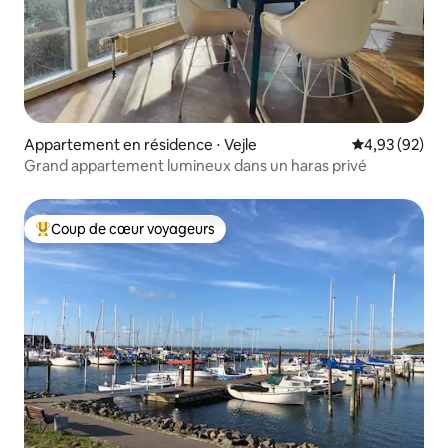
Appartement en résidence ⋅ Vejle
Évaluation mo
4,93 (92)
Grand appartement lumineux dans un haras privé
Coup de cœur voyageurs
Coups de cœur voyageurs les plus appréciés