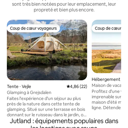
sont très bien notées pour leur emplacement, leur
propreté et bien plus encore.
Coup de cœur voyageurs
Coup de cœur vo
Coup de cœur voyageurs
Coup de cœur vo
Hébergement ⋅ Ø
Maison de vacance
Tente ⋅ Vejle
Évaluation moyenne sur la base
4,86 (22)
Vue imprenable su
Profitez d'une vu
Glamping à Grejsdalen
imprenable sur la
Faites l'expérience d'un séjour au plus
maison d'été mod
près de la nature dans cette tente de
ligne. Détendez-vo
glamping. Situé sur une terrasse en bois
grand spa, admirez 
donnant sur le ruisseau dans le jardin, où
bain en pleine na
Jutland : équipements populaires dans
vous pourrez profiter de la tranquillité et
autour du feu de 
du cadre paisible juste devant votre