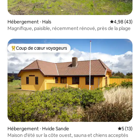
Hébergement ⋅ Hals
Évaluation mo
4,98 (43)
Magnifique, paisible, récemment rénové, près de la plage
Coup de cœur voyageurs
Coups de cœur voyageurs les plus appréciés
Hébergement ⋅ Hvide Sande
Évaluation
5 (13)
Maison d'été sur la côte ouest, sauna et chiens acceptés