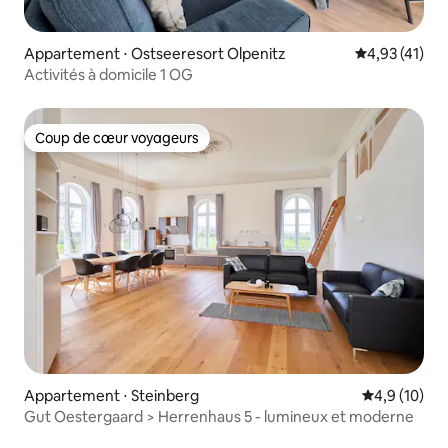
Appartement ⋅ Ostseeresort Olpenitz
Évaluation mo
4,93 (41)
Activités à domicile 1 OG
Coup de cœur voyageurs
Coup de cœur voyageurs
Appartement ⋅ Steinberg
Évaluation m
4,9 (10)
Gut Oestergaard > Herrenhaus 5 - lumineux et moderne