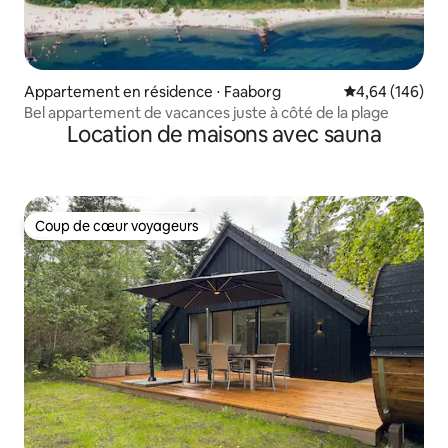
Appartement en résidence ⋅ Faaborg
Évaluation moy
4,64 (146)
Bel appartement de vacances juste à côté de la plage
Location de maisons avec sauna
Coup de cœur voyageurs
Coup de cœur voyageurs