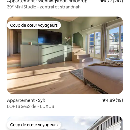
Appartement ⋅ Wenningstedt-Braderup
Évaluation moy
4,77 (247)
39* Mini Studio - zentral et strandnah
Coup de cœur voyageurs
Coup de cœur voyageurs
Appartement ⋅ Sylt
Évaluation mo
4,89 (19)
LOFTS SeaSide - LUXUS
Coup de cœur voyageurs
Coup de cœur voyageurs