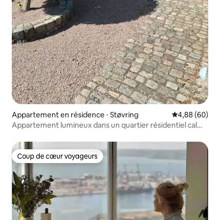
Appartement en résidence ⋅ Støvring
Évaluation mo
4,88 (60)
Appartement lumineux dans un quartier résidentiel calme
avec spa/sauna
Coup de cœur voyageurs
Coup de cœur voyageurs