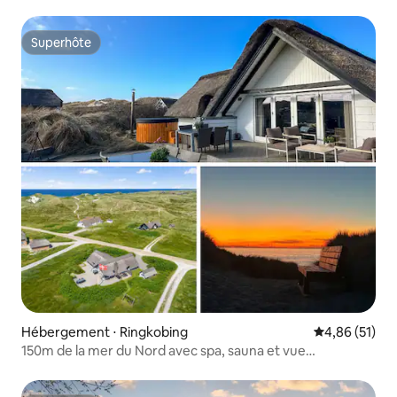
Superhôte
Superhôte
Hébergement ⋅ Ringkobing
Évaluation mo
4,86 (51)
150m de la mer du Nord avec spa, sauna et vue
imprenable