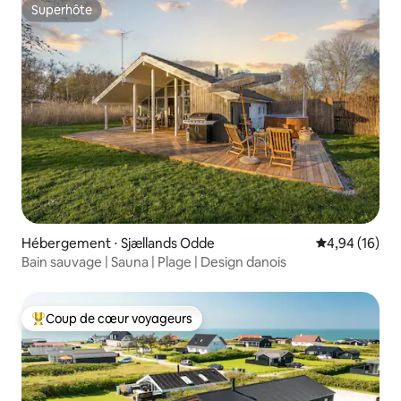
Superhôte
Superhôte
Hébergement ⋅ Sjællands Odde
Évaluation mo
4,94 (16)
Bain sauvage | Sauna | Plage | Design danois
Coup de cœur voyageurs
Coups de cœur voyageurs les plus appréciés