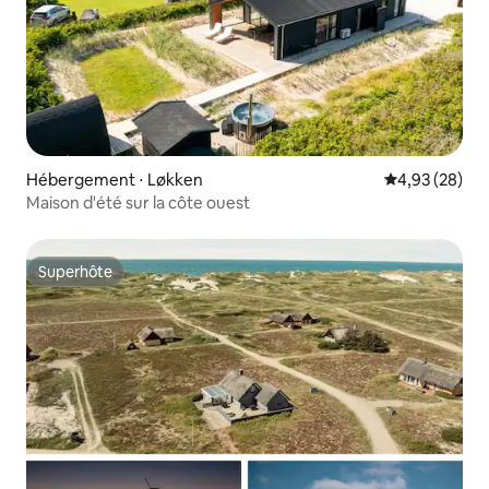
Hébergement ⋅ Løkken
Évaluation mo
4,93 (28)
Maison d'été sur la côte ouest
Superhôte
Superhôte