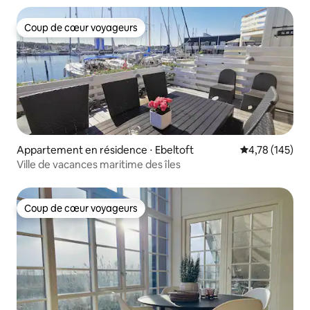
Coup de cœur voyageurs
Coup de cœur voyageurs
Appartement en résidence ⋅ Ebeltoft
Évaluation moy
4,78 (145)
Ville de vacances maritime des îles
Coup de cœur voyageurs
Coup de cœur voyageurs