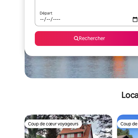
Départ
Rechercher
Loca
Coup de cœur voyageurs
Coup de
Coup de cœur voyageurs
Coup de