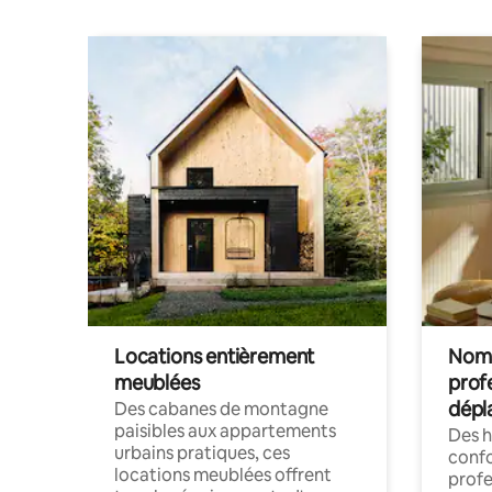
Locations entièrement
Noma
meublées
prof
dépl
Des cabanes de montagne
paisibles aux appartements
Des 
urbains pratiques, ces
confo
locations meublées offrent
profe