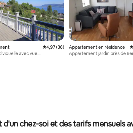
 la base de 294 commentaires : 4,9 sur 5
ment
Évaluation moyenne sur la base de 36 commen
4,97 (36)
Appartement en résidence
É
dividuelle avec vue
Appartement jardin près de B
que
t d'un chez-soi et des tarifs mensuels 