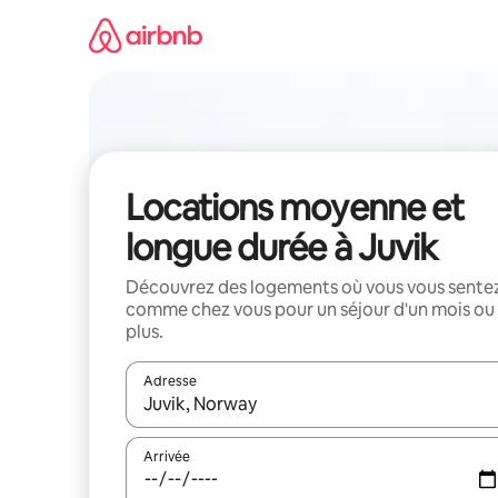
Aller
directement
au
contenu
Locations moyenne et
longue durée à Juvik
Découvrez des logements où vous vous sente
comme chez vous pour un séjour d'un mois ou
plus.
Adresse
Lorsque les résultats s'affichent, utilisez les flèc
Arrivée