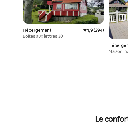
Hébergement
Évaluation moyenne sur
4,9 (294)
Boîtes aux lettres 30
Héberge
Maison in
panorami
Le confor