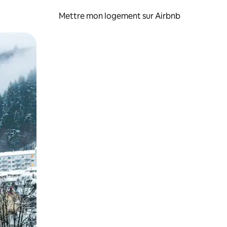
Mettre mon logement sur Airbnb
sant glisser.