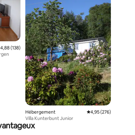
taires : 4,97 sur 5
valuation moyenne sur la base de 138 commentaires : 4,88 sur 5
4,88 (138)
ergen
Hébergement
Évaluation moyenne sur
4,95 (276)
Villa Kunterbunt Junior
avantageux