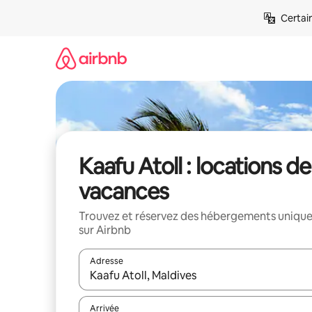
Aller
Certai
directement
au
contenu
Kaafu Atoll : locations de
vacances
Trouvez et réservez des hébergements uniqu
sur Airbnb
Adresse
Lorsque les résultats s'affichent, utilisez les flèc
Arrivée