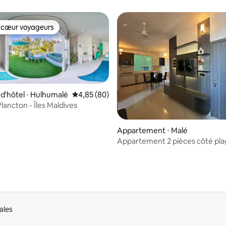
t balcon
 cœur voyageurs
 cœur voyageurs
'hôtel ⋅ Hulhumalé
Évaluation moyenne sur la base de 80 commen
4,85 (80)
lancton - Îles Maldives
e sur la base de 8 commentaires : 5 sur 5
Appartement ⋅ Malé
Appartement 2 pièces côté pl
d'Hulumale Lot10410
ales