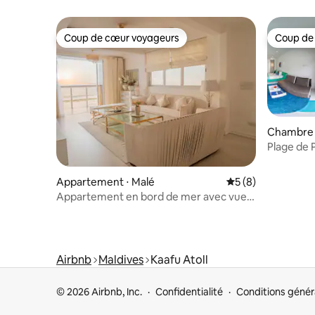
Thulusdhoo MV
l'océan e
Coup de cœur voyageurs
Coup de
Coup de cœur voyageurs
Coup de
Chambre d
Plage de P
Appartement ⋅ Malé
Évaluation moyenn
5 (8)
Appartement en bord de mer avec vue
sur la mer
Airbnb
Maldives
Kaafu Atoll
© 2026 Airbnb, Inc.
Confidentialité
Conditions génér