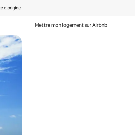
ue d'origine
Mettre mon logement sur Airbnb
sant glisser.