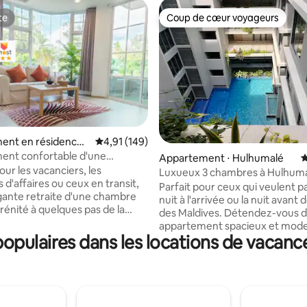
te
Coup de cœur voyageurs
te
Coup de cœur voyageurs
ent en résidence ⋅
Évaluation moyenne sur la base de 149 comme
4,91 (149)
é
ent confortable d'une
e sur la base de 8 commentaires : 5 sur 5
Appartement ⋅ Hulhumalé
É
ès de la plage - vue partielle
our les vacanciers, les
Luxueux 3 chambres à Hulhum
n
d'affaires ou ceux en transit,
Parfait pour ceux qui veulent pa
gante retraite d'une chambre
nuit à l'arrivée ou la nuit avant d
érénité à quelques pas de la
des Maldives. Détendez-vous dans cet
s la belle Hulhumale.
appartement spacieux et mod
-vous dans un espace spacieux
pulaires dans les locations de vacance
pouvant accueillir jusqu'à 6 pe
lle conçu pour la détente.
(idéalement 2 adultes et 4 enfa
d'une cuisine entièrement
Profitez du balcon, de la cuisine
lle, d'un salon confortable,
l'espace de travail, de la télévis
nexion Wi-Fi et d'une chambre
connectée, du Wi-Fi et des sall
 avec un lit Queen Size et une
bains privatives. Climatisé et sé