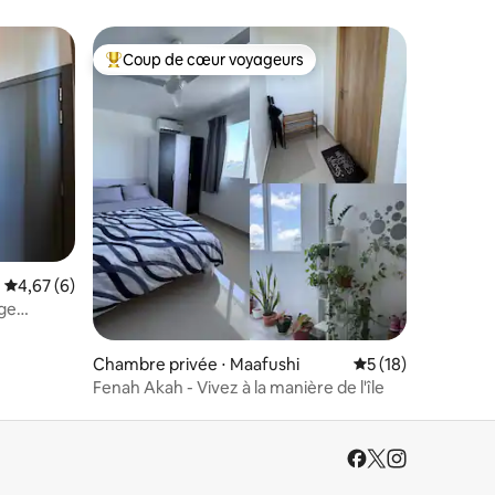
Coup de cœur voyageurs
Coups de cœur voyageurs les plus appréciés
taires : 4,85 sur 5
Évaluation moyenne sur la base de 6 commentaires : 4,67 sur 5
4,67 (6)
age
Chambre privée ⋅ Maafushi
Évaluation moyenne
5 (18)
Fenah Akah - Vivez à la manière de l'île