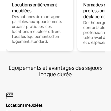
Locations entièrement
Nomades num
meublées
professionnel
déplacement
Des cabanes de montagne
paisibles aux appartements
Des hébergem
urbains pratiques, ces
confortables p
locations meublées offrent
professionnels
tous les équipements d'un
télétravail dis
logement standard.
et d'espaces de
Équipements et avantages des séjours
longue durée
Locations meublées