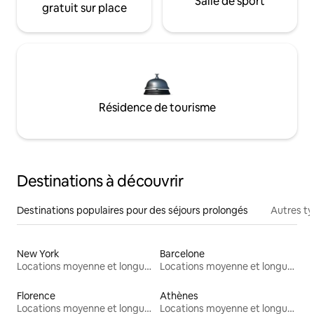
Salle de sport
gratuit sur place
Résidence de tourisme
Destinations à découvrir
Destinations populaires pour des séjours prolongés
Autres t
New York
Barcelone
Locations moyenne et longue durée
Locations moyenne et longue durée
Florence
Athènes
Locations moyenne et longue durée
Locations moyenne et longue durée