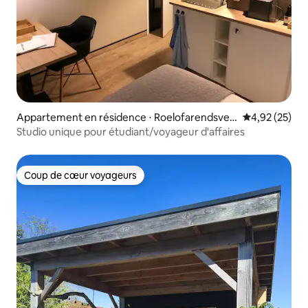
Appartement en résidence ⋅ Roelofarendsvee
Évaluation mo
4,92 (25)
n
Studio unique pour étudiant/voyageur d'affaires
Coup de cœur voyageurs
Coup de cœur voyageurs