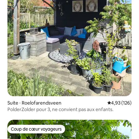
Suite ⋅ Roelofarendsveen
Évaluation moy
4,93 (126)
PolderZolder pour 3, ne convient pas aux enfants.
Coup de cœur voyageurs
Coup de cœur voyageurs