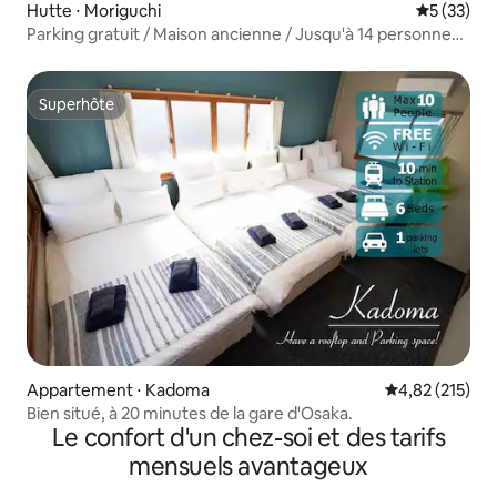
Hutte ⋅ Moriguchi
Évaluation
5 (33)
Parking gratuit / Maison ancienne / Jusqu'à 14 personnes /
Jardin japonais / 2 salles de bain / Animaux acceptés /
Osaka, Shinsaibashi, Namba à 30 minutes en voiture
Superhôte
Superhôte
Appartement ⋅ Kadoma
Évaluation moy
4,82 (215)
Bien situé, à 20 minutes de la gare d'Osaka.
Le confort d'un chez-soi et des tarifs
mensuels avantageux