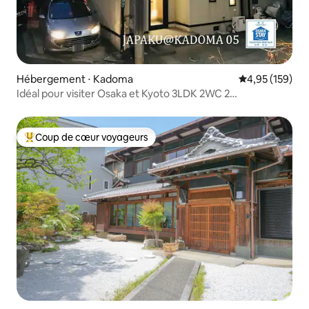
Hébergement ⋅ Kadoma
Évaluation moy
4,95 (159)
Idéal pour visiter Osaka et Kyoto 3LDK 2WC 2
stationnement VacationHome "JAPAKU" à 3 minutes de la
gare la plus proche
Coup de cœur voyageurs
Coups de cœur voyageurs les plus appréciés