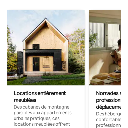
Locations entièrement
Nomades num
meublées
professionnel
déplacement
Des cabanes de montagne
paisibles aux appartements
Des hébergem
urbains pratiques, ces
confortables p
locations meublées offrent
professionnels