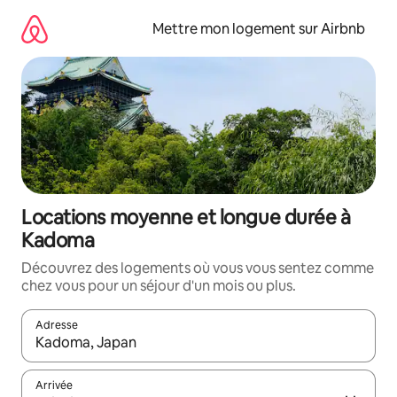
Aller
directement
Mettre mon logement sur Airbnb
au
contenu
Locations moyenne et longue durée à
Kadoma
Découvrez des logements où vous vous sentez comme
chez vous pour un séjour d'un mois ou plus.
Adresse
Lorsque les résultats s'affichent, utilisez les flèches vers le hau
Arrivée