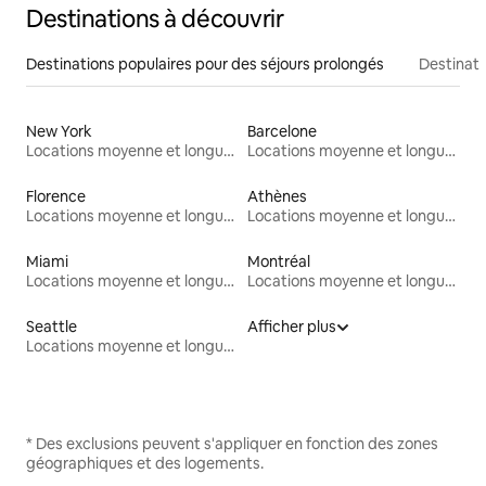
Destinations à découvrir
Destinations populaires pour des séjours prolongés
Destinati
New York
Barcelone
Locations moyenne et longue durée
Locations moyenne et longue durée
Florence
Athènes
Locations moyenne et longue durée
Locations moyenne et longue durée
Miami
Montréal
Locations moyenne et longue durée
Locations moyenne et longue durée
Seattle
Afficher plus
Locations moyenne et longue durée
* Des exclusions peuvent s'appliquer en fonction des zones
géographiques et des logements.