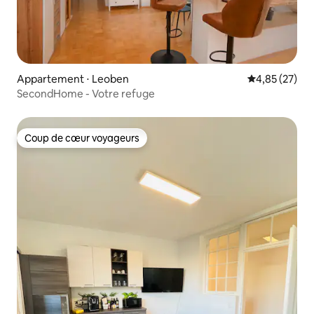
Appartement ⋅ Leoben
Évaluation mo
4,85 (27)
SecondHome - Votre refuge
Coup de cœur voyageurs
Coup de cœur voyageurs