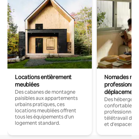
Locations entièrement
Nomades num
meublées
professionnel
déplacement
Des cabanes de montagne
paisibles aux appartements
Des hébergem
urbains pratiques, ces
confortables p
locations meublées offrent
professionnels
tous les équipements d'un
télétravail dis
logement standard.
et d'espaces de