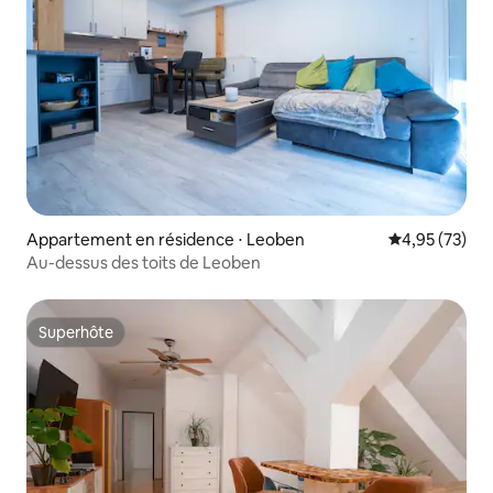
Appartement en résidence ⋅ Leoben
Évaluation mo
4,95 (73)
Au-dessus des toits de Leoben
Superhôte
Superhôte