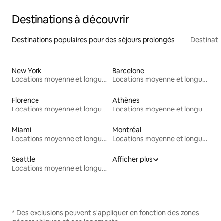
Destinations à découvrir
Destinations populaires pour des séjours prolongés
Destinati
New York
Barcelone
Locations moyenne et longue durée
Locations moyenne et longue durée
Florence
Athènes
Locations moyenne et longue durée
Locations moyenne et longue durée
Miami
Montréal
Locations moyenne et longue durée
Locations moyenne et longue durée
Seattle
Afficher plus
Locations moyenne et longue durée
* Des exclusions peuvent s'appliquer en fonction des zones