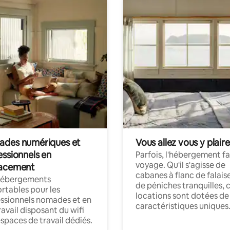
des numériques et
Vous allez vous y plaire
essionnels en
Parfois, l'hébergement fai
voyage. Qu'il s'agisse de
acement
cabanes à flanc de falais
hébergements
de péniches tranquilles, 
rtables pour les
locations sont dotées de
ssionnels nomades et en
caractéristiques uniques
ravail disposant du wifi
espaces de travail dédiés.