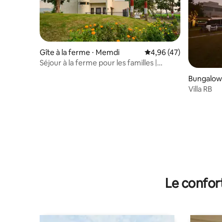
Gîte à la ferme ⋅ Memdi
Évaluation moyenne sur
4,96 (47)
Séjour à la ferme pour les familles |
Sécurité 24 h/24, 7 j/7 | Climatisation dans
Bungalow 
tout le logement
Villa RB
Le confor