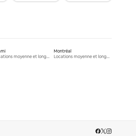
ami
Montréal
Locations moyenne et longue durée
Locations moyenne et longue durée