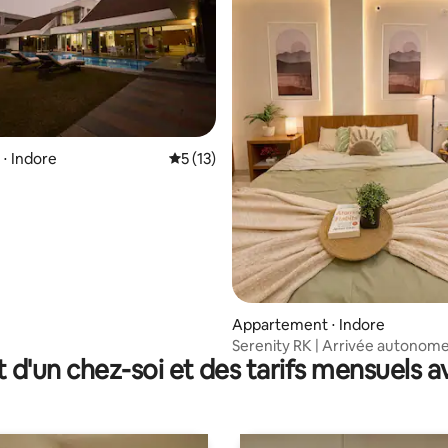
 la base de 47 commentaires : 4,96 sur 5
⋅ Indore
Évaluation moyenne sur la base de 13 co
5 (13)
Appartement ⋅ Indore
Serenity RK | Arrivée autonome
t d'un chez-soi et des tarifs mensuels 
| Paisible