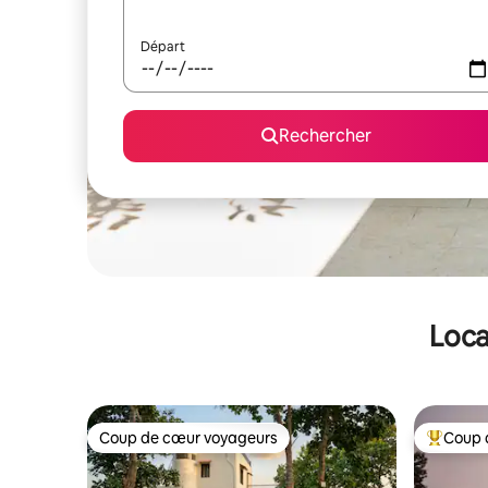
Départ
Rechercher
Loca
Coup de cœur voyageurs
Coup 
Coup de cœur voyageurs
Coups de