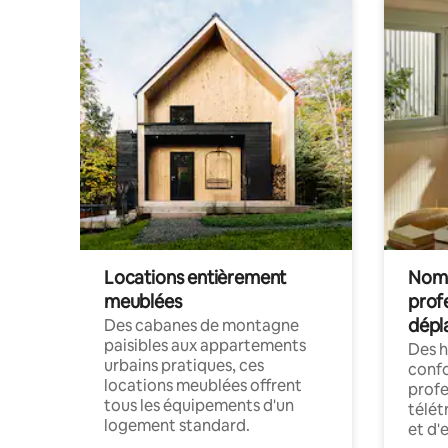
Locations entièrement
Noma
meublées
prof
dépl
Des cabanes de montagne
paisibles aux appartements
Des 
urbains pratiques, ces
confo
locations meublées offrent
profe
tous les équipements d'un
télét
logement standard.
et d'