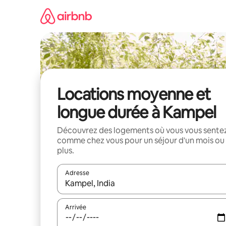
Aller
directement
au
contenu
Locations moyenne et
longue durée à Kampel
Découvrez des logements où vous vous sente
comme chez vous pour un séjour d'un mois ou
plus.
Adresse
Lorsque les résultats s'affichent, utilisez les flèc
Arrivée