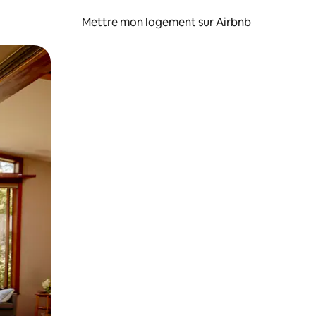
Mettre mon logement sur Airbnb
sant glisser.