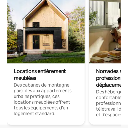
Locations entièrement
Nomades num
meublées
professionnel
déplacement
Des cabanes de montagne
paisibles aux appartements
Des hébergem
urbains pratiques, ces
confortables p
locations meublées offrent
professionnels
tous les équipements d'un
télétravail dis
logement standard.
et d'espaces de