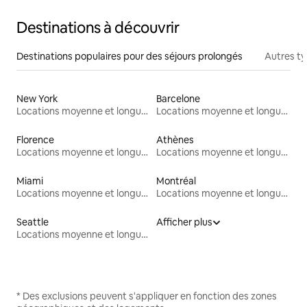
Destinations à découvrir
Destinations populaires pour des séjours prolongés
Autres t
New York
Barcelone
Locations moyenne et longue durée
Locations moyenne et longue durée
Florence
Athènes
Locations moyenne et longue durée
Locations moyenne et longue durée
Miami
Montréal
Locations moyenne et longue durée
Locations moyenne et longue durée
Seattle
Afficher plus
Locations moyenne et longue durée
* Des exclusions peuvent s'appliquer en fonction des zones