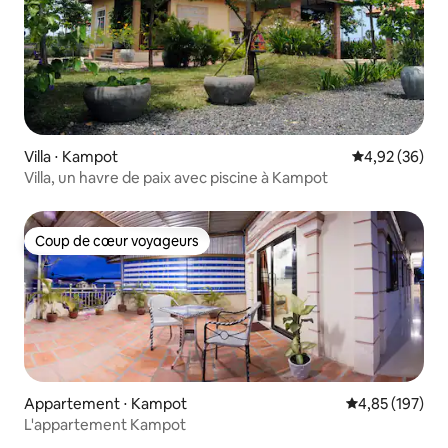
Villa ⋅ Kampot
Évaluation mo
4,92 (36)
Villa, un havre de paix avec piscine à Kampot
Coup de cœur voyageurs
Coup de cœur voyageurs
Appartement ⋅ Kampot
Évaluation moy
4,85 (197)
L'appartement Kampot