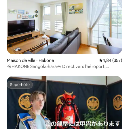
Maison de ville ⋅ Hakone
Évaluation moy
4,84 (357)
☀HAKONE Sengokuhara☀ Direct vers l'aéroport,
Shinjuku !
Superhôte
Superhôte