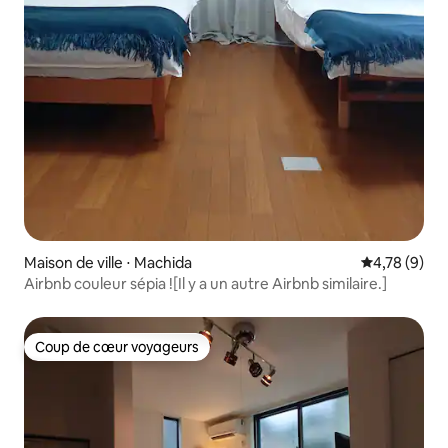
Maison de ville ⋅ Machida
Évaluation m
4,78 (9)
Airbnb couleur sépia ![Il y a un autre Airbnb similaire.]
Coup de cœur voyageurs
Coup de cœur voyageurs