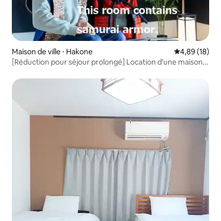
Maison de ville ⋅ Hakone
Évaluation mo
4,89 (18)
[Réduction pour séjour prolongé] Location d'une maison
entière/2 personnes/À 2 minutes à pied d'un
supermarché/maison traditionnelle japonaise/VOD
disponible/parking disponible S.B203