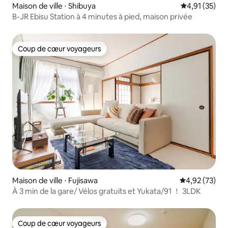
Maison de ville ⋅ Shibuya
Évaluation mo
4,91 (35)
B-JR Ebisu Station à 4 minutes à pied, maison privée
Coup de cœur voyageurs
Coup de cœur voyageurs
Maison de ville ⋅ Fujisawa
Évaluation mo
4,92 (73)
À 3 min de la gare/ Vélos gratuits et Yukata/91 ！ 3LDK
Coup de cœur voyageurs
Coup de cœur voyageurs