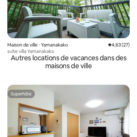
Maison de ville ⋅ Yamanakako
Évaluation mo
4,63 (27)
suite villa Yamanakako
Autres locations de vacances dans des
maisons de ville
Superhôte
Superhôte