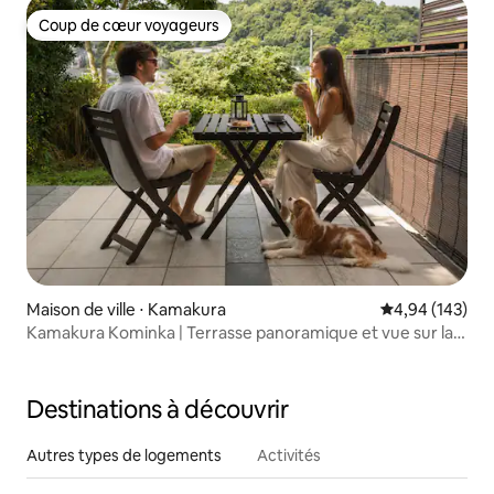
Coup de cœur voyageurs
Coup de cœur voyageurs
Maison de ville ⋅ Kamakura
Évaluation moy
4,94 (143)
Kamakura Kominka | Terrasse panoramique et vue sur la
montagne
Destinations à découvrir
Autres types de logements
Activités