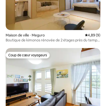
Maison de ville ⋅ Meguro
Évaluation m
4,89 (9)
Boutique de kimonos rénovée de 2 étages près du temple
à Meguro
Coup de cœur voyageurs
Coup de cœur voyageurs