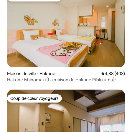
Maison de ville ⋅ Hakone
Évaluation moy
4,88 (403)
Hakone Ishinomaki [La maison de Hakone Rilakkuma] :
accès direct en bus depuis Shinjuku, Yokohama et
l'aéroport de Haneda !
Coup de cœur voyageurs
Coup de cœur voyageurs