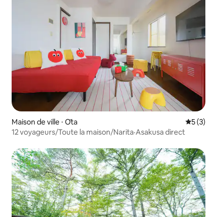
Maison de ville ⋅ Ōta
Évaluatio
5 (3)
12 voyageurs/Toute la maison/Narita·Asakusa direct