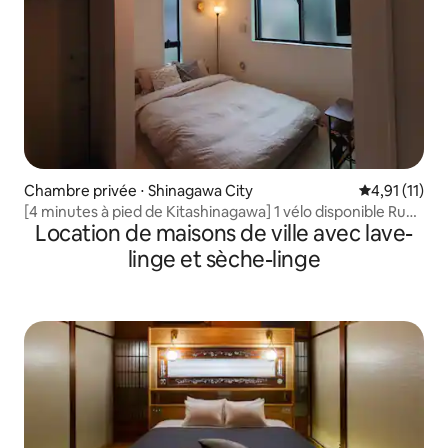
Chambre privée ⋅ Shinagawa City
Évaluation m
4,91 (11)
[4 minutes à pied de Kitashinagawa] 1 vélo disponible Rue
Location de maisons de ville avec lave-
commerçante à proximité
linge et sèche-linge