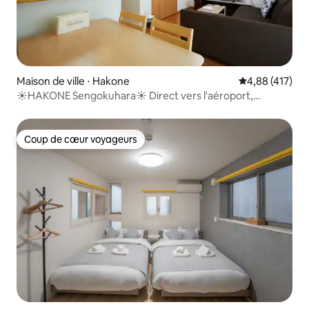
Maison de ville ⋅ Hakone
Évaluation moy
4,88 (417)
☀HAKONE Sengokuhara☀ Direct vers l'aéroport,
Shinjuku !
Coup de cœur voyageurs
Coup de cœur voyageurs