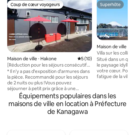
Coup de cœur voyageurs
Superhôte
Coup de cœur voyageurs
Superhôte
Maison de ville ⋅ F
Villa sur les colli
l'île de Jiang et du
Maison de ville ⋅ Hakone
Évaluation moyenne sur la b
5 (10)
Situé dans un quar
le paysage idylliq
[Réduction pour les séjours consécutifs]
votre cœur. Pourqu
Location d'une maison entière/3
* Il n'y a pas d'exposition d'armures dans
fatigue de la ville i
personnes/VOD disponible/Parking
la pièce. Recommandé pour les séjours
vacances en famill
disponible/Épicerie à 2 minutes/Maison
de 2 nuits ou plus !Vous pouvez
vous verrez la vu
traditionnelle S.B205
séjourner à petit prix grâce à une
Dashan Lianfeng et le
réduction liée à la durée du séjour ! Il
Équipements populaires dans les
facile à
s'agit d'une maison traditionnelle
maisons de ville en location à Préfecture
[Kamakura/Enosh
japonaise rénovée, nichée dans un
de Kanagawa
environ 10 minutes
endroit calme et en pleine nature au sein
Shonandai en voitu
d'un parc national. Réveillez-vous avec
minutes de Xiangn
les oiseaux qui chantent le matin et
en métro de la vil
ouvrez les fenêtres pour laisser entrer
de Xiangnandai à l
l'air frais et admirer le paysage naturel.