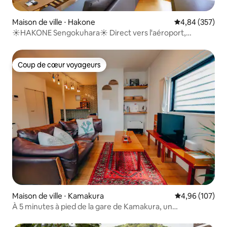
Maison de ville ⋅ Hakone
Évaluation moy
4,84 (357)
☀HAKONE Sengokuhara☀ Direct vers l'aéroport,
Shinjuku !
Coup de cœur voyageurs
Coup de cœur voyageurs
Maison de ville ⋅ Kamakura
Évaluation moy
4,96 (107)
À 5 minutes à pied de la gare de Kamakura, un
hébergement de rue entier Lantan Kamakura