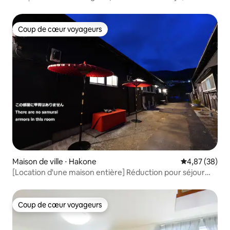
Coup de cœur voyageurs
Coup de cœur voyageurs
Maison de ville ⋅ Hakone
Évaluation mo
4,87 (38)
[Location d'une maison entière] Réduction pour séjour
prolongé / 3 personnes / À 2 minutes à pied d'un
supermarché / Maison traditionnelle japonaise / VOD
disponible / Parking disponible S.B202
Coup de cœur voyageurs
Coup de cœur voyageurs