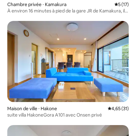
Chambre privée ⋅ Kamakura
Évaluation
5 (17)
À environ 16 minutes à pied de la gare JR de Kamakura, il y
a un groupe d'hébergements avec jardin par jour
Maison de ville ⋅ Hakone
Évaluation mo
4,65 (31)
suite villa HakoneGora A101 avec Onsen privé