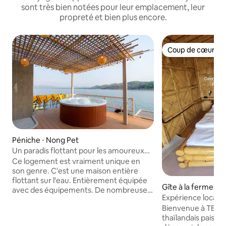
sont très bien notées pour leur emplacement, leur
propreté et bien plus encore.
Coup de cœur vo
Coup de cœur vo
Péniche ⋅ Nong Pet
Un paradis flottant pour les amoureux
de la nature.
Ce logement est vraiment unique en
son genre. C'est une maison entière
flottant sur l'eau. Entièrement équipée
Gîte à la ferme ⋅ 
avec des équipements. De nombreuses
Expérience locale
activités gratuites. Service de ménage
les rizières verdo
Bienvenue à TB Ca
gratuit tous les 3 jours. Tous les appareils
thaïlandais paisibl
sont bons. J'ai bien dormi. Il y a