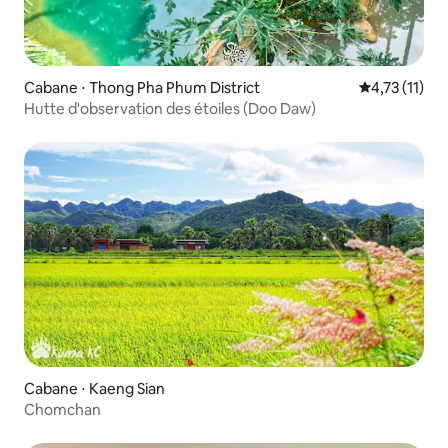
Cabane ⋅ Thong Pha Phum District
Évaluation m
4,73 (11)
Hutte d'observation des étoiles (Doo Daw)
Cabane ⋅ Kaeng Sian
Chomchan