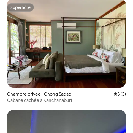
Superhôte
Superhôte
Chambre privée ⋅ Chong Sadao
Évaluatio
5 (3)
Cabane cachée à Kanchanaburi