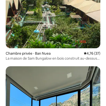
Chambre privée ⋅ Ban Nuea
Évaluation mo
4,76 (37)
La maison de Sam Bungalow en bois construit au-dessus
de la rivière.