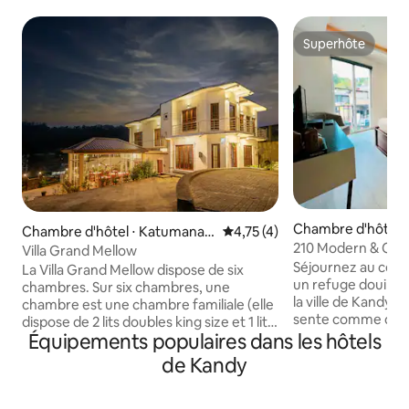
Superhôte
Superhôte
Chambre d'hôtel 
Chambre d'hôtel ⋅ Katumana,
Évaluation moyenne sur la bas
4,75 (4)
210 Modern & Cozy
Nuwara Eliya
Villa Grand Mellow
Kandy
Séjournez au cœur 
La Villa Grand Mellow dispose de six
un refuge douillet
chambres. Sur six chambres, une
la ville de Kandy. 
chambre est une chambre familiale (elle
sente comme chez s
dispose de 2 lits doubles king size et 1 lit
idéal pour se rela
Équipements populaires dans les hôtels
simple), deux chambres sont des
après une journée
chambres triples ( chaque chambre
de Kandy
d'exploration. L'emplacement idéal : à
dispose d'un lit double king size et d'un lit
distance de marche
simple) et les trois autres chambres sont
des restaurants et
des chambres doubles ( chaque