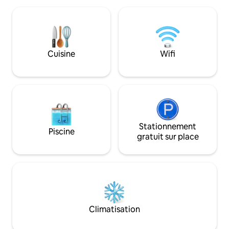
attractions. Une place au premier rang :
chambre dispose d'un lit double king
l'une des meilleure
size). Trois chambres doubles et une
le spectaculaire fe
chambre triple sont avec balcons. La
Perahera ! Commodité ultime : évitez les
salle familiale et une chambre triple sont
tracas liés aux tuk
au rez-de-chaussée. Toutes les
Cuisine
Wifi
accès fluide à tout
chambres disposent d'un lit total pour 17
adultes et de salles de bains attenantes
avec eau chaude,
Stationnement
Piscine
gratuit sur place
Climatisation