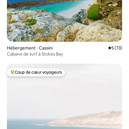
Hébergement ⋅ Cassini
Évaluation
5 (73)
Cabane de surf à Stokes Bay
Coup de cœur voyageurs
Coups de cœur voyageurs les plus appréciés