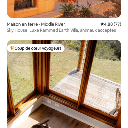
Maison en terre ⋅ Middle River
Évaluation mo
4,88 (77)
Sky House, Luxe Rammed Earth Villa, animaux acceptés
Coup de cœur voyageurs
Coups de cœur voyageurs les plus appréciés