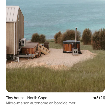
Tiny house ⋅ North Cape
Évaluation
5 (21)
Micro-maison autonome en bord de mer