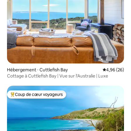
Hébergement ⋅ Cuttlefish Bay
Évaluation mo
4,96 (26)
Cottage à Cuttlefish Bay | Vue sur l'Australie | Luxe
Coup de cœur voyageurs
Coups de cœur voyageurs les plus appréciés