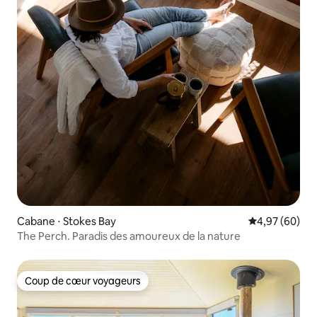
Cabane ⋅ Stokes Bay
Évaluation mo
4,97 (60)
The Perch. Paradis des amoureux de la nature
Coup de cœur voyageurs
Coup de cœur voyageurs