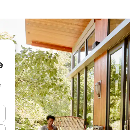
e
z
hes vers le haut et vers le bas pour les parcourir ou en appuyant et en fai