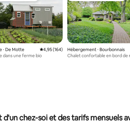
e ⋅ De Motte
Évaluation moyenne sur la base de 164 commen
4,95 (164)
Hébergement ⋅ Bourbonnais
e dans une ferme bio
Chalet confortable en bord de r
e sur la base de 9 commentaires : 5 sur 5
avec jacuzzi
t d'un chez-soi et des tarifs mensuels 