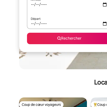
Départ
Rechercher
Loca
Coup de cœur voyageurs
Coup 
Coup de cœur voyageurs
Coups de