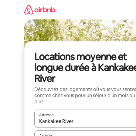
Aller
directement
au
contenu
Locations moyenne et
longue durée à Kankake
River
Découvrez des logements où vous vous sente
comme chez vous pour un séjour d'un mois ou
plus.
Adresse
Lorsque les résultats s'affichent, utilisez les flèc
Arrivée