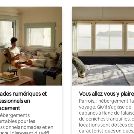
des numériques et
Vous allez vous y plaire
essionnels en
Parfois, l'hébergement fai
voyage. Qu'il s'agisse de
acement
cabanes à flanc de falais
hébergements
de péniches tranquilles, 
rtables pour les
locations sont dotées de
ssionnels nomades et en
caractéristiques uniques
ravail disposant du wifi