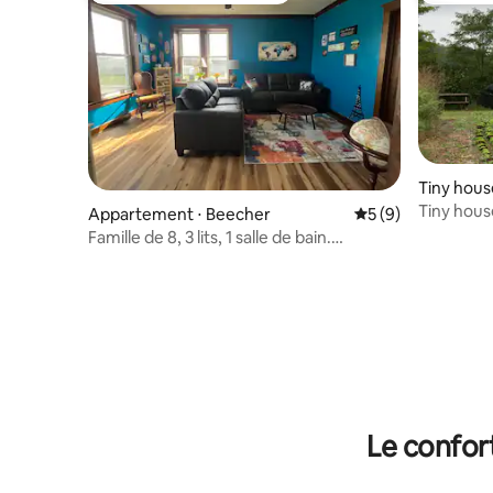
Tiny hous
Tiny hous
Appartement ⋅ Beecher
Évaluation moyenn
5 (9)
Famille de 8, 3 lits, 1 salle de bain.
Appartement éclectique non-fumeur.
Le confor