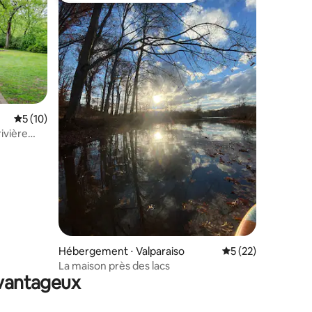
taires : 4,95 sur 5
Évaluation moyenne sur la base de 10 commentaires : 5 sur 5
5 (10)
ivière
Hébergement ⋅ Valparaiso
Évaluation moyenne
5 (22)
La maison près des lacs
avantageux