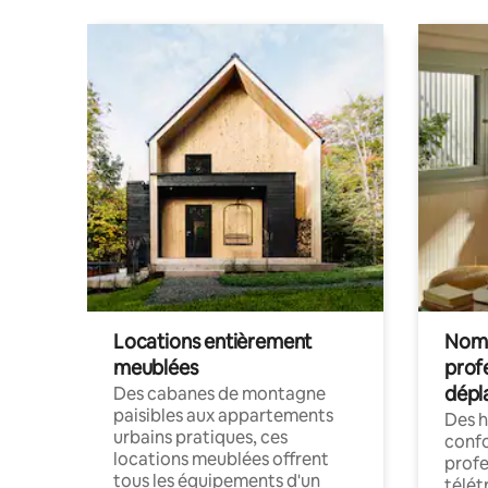
Locations entièrement
Noma
meublées
prof
dépl
Des cabanes de montagne
paisibles aux appartements
Des 
urbains pratiques, ces
confo
locations meublées offrent
profe
tous les équipements d'un
télét