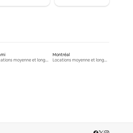
ami
Montréal
Locations moyenne et longue durée
Locations moyenne et longue durée