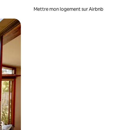
Mettre mon logement sur Airbnb
sant glisser.