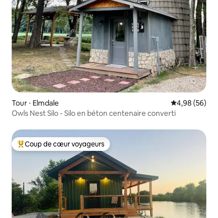
Tour ⋅ Elmdale
Évaluation mo
4,98 (56)
Owls Nest Silo - Silo en béton centenaire converti
Coup de cœur voyageurs
Coups de cœur voyageurs les plus appréciés