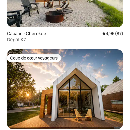
Cabane ⋅ Cherokee
Évaluation mo
4,95 (87)
Dépôt K7
Coup de cœur voyageurs
Coup de cœur voyageurs