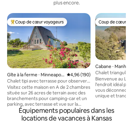
plus encore.
Coup de cœur voyageurs
Coup de cœur vo
Coups de cœur voyageurs les plus appréciés
Coup de cœur vo
Cabane ⋅ Manhatt
Chalet triangulaire
Gîte à la ferme ⋅ Minneapoli
Évaluation moyenne sur la base 
4,96 (190)
de jeux, animaux 
Bienvenue au Litt
s
Chalet tipi avec terrasse pour observer
l'endroit idéal po
les étoiles et brasero
Visitez cette maison en A de 2 chambres
vous déconnecter
située sur 26 acres de terrain avec des
unique et tranquill
branchements pour camping-car et un
confortablement à
parking, avec terrasse et vue sur la
électrique chauffa
Équipements populaires dans les
campagne, à quelques minutes de
temps à l'extérieu
Minneapolis, Rock City et l'autoroute i-70
locations de vacances à Kansas
plein air. Que vou
est à 15 minutes. Rassemblez-vous pour
escapade romanti
une réunion de famille ou séjournez tout
qualité en famille,
en voyageant à travers le pays dans ce