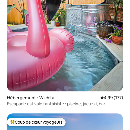
Hébergement ⋅ Wichita
Évaluation moy
4,99 (177)
Escapade estivale fantaisiste : piscine, jacuzzi, bar
clandestin
Coup de cœur voyageurs
Coups de cœur voyageurs les plus appréciés