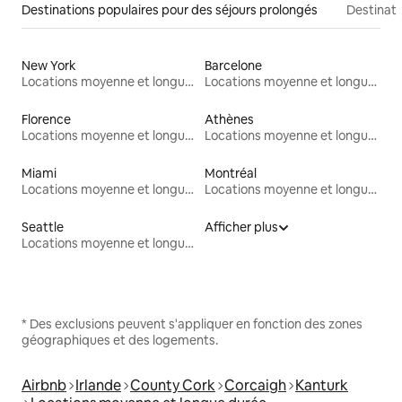
Destinations populaires pour des séjours prolongés
Destinati
New York
Barcelone
Locations moyenne et longue durée
Locations moyenne et longue durée
Florence
Athènes
Locations moyenne et longue durée
Locations moyenne et longue durée
Miami
Montréal
Locations moyenne et longue durée
Locations moyenne et longue durée
Seattle
Afficher plus
Locations moyenne et longue durée
* Des exclusions peuvent s'appliquer en fonction des zones
géographiques et des logements.
Airbnb
Irlande
County Cork
Corcaigh
Kanturk