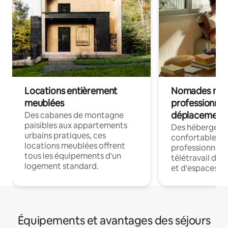
Locations entièrement
Nomades num
meublées
professionnel
déplacement
Des cabanes de montagne
paisibles aux appartements
Des hébergem
urbains pratiques, ces
confortables p
locations meublées offrent
professionnels
tous les équipements d'un
télétravail dis
logement standard.
et d'espaces de
Équipements et avantages des séjours