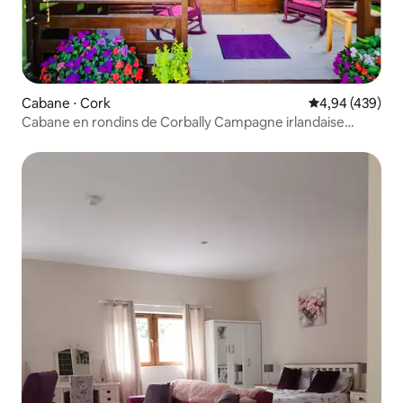
Cabane ⋅ Cork
Évaluation moy
4,94 (439)
Cabane en rondins de Corbally Campagne irlandaise
Kanturk Cork