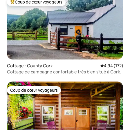
Coup de cœur voyageurs
Coups de cœur voyageurs les plus appréciés
Cottage ⋅ County Cork
Évaluation moy
4,94 (172)
Cottage de campagne confortable très bien situé à Cork.
Coup de cœur voyageurs
Coup de cœur voyageurs