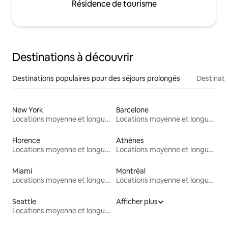
Résidence de tourisme
Destinations à découvrir
Destinations populaires pour des séjours prolongés
Destinati
New York
Barcelone
Locations moyenne et longue durée
Locations moyenne et longue durée
Florence
Athènes
Locations moyenne et longue durée
Locations moyenne et longue durée
Miami
Montréal
Locations moyenne et longue durée
Locations moyenne et longue durée
Seattle
Afficher plus
Locations moyenne et longue durée