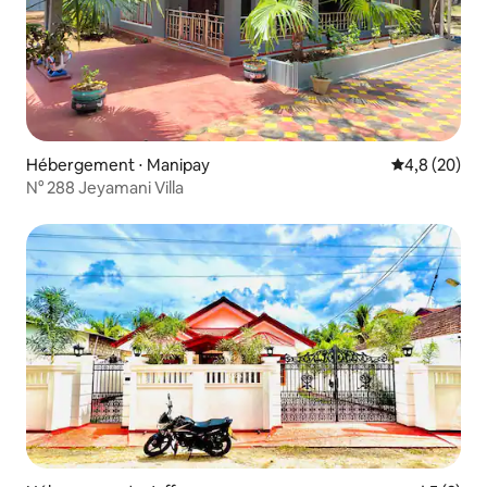
Hébergement ⋅ Manipay
Évaluation m
4,8 (20)
N° 288 Jeyamani Villa