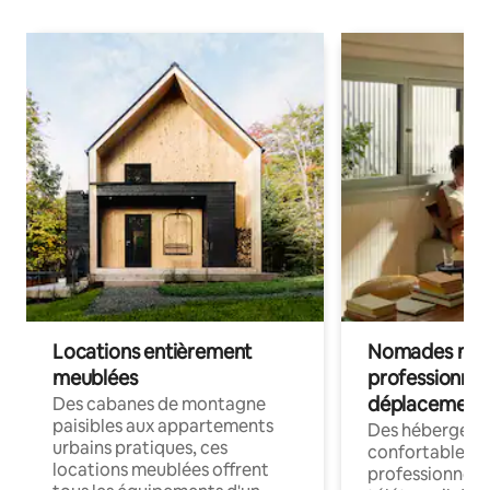
Locations entièrement
Nomades num
meublées
professionnel
déplacement
Des cabanes de montagne
paisibles aux appartements
Des hébergem
urbains pratiques, ces
confortables p
locations meublées offrent
professionnels