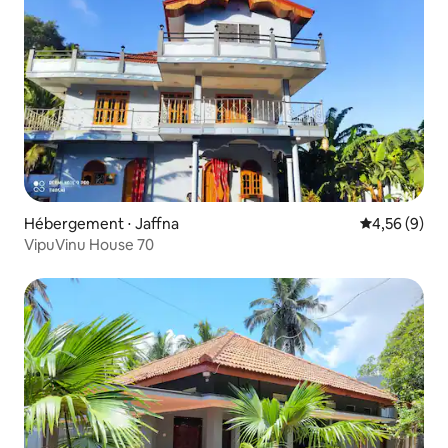
Hébergement ⋅ Jaffna
Évaluation m
4,56 (9)
VipuVinu House 70