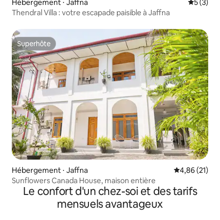
Hébergement ⋅ Jaffna
Évaluatio
5 (3)
Thendral Villa : votre escapade paisible à Jaffna
Superhôte
Superhôte
Hébergement ⋅ Jaffna
Évaluation mo
4,86 (21)
Sunflowers Canada House, maison entière
Le confort d'un chez-soi et des tarifs
mensuels avantageux