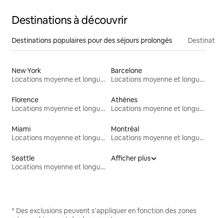
Destinations à découvrir
Destinations populaires pour des séjours prolongés
Destinati
New York
Barcelone
Locations moyenne et longue durée
Locations moyenne et longue durée
Florence
Athènes
Locations moyenne et longue durée
Locations moyenne et longue durée
Miami
Montréal
Locations moyenne et longue durée
Locations moyenne et longue durée
Seattle
Afficher plus
Locations moyenne et longue durée
* Des exclusions peuvent s'appliquer en fonction des zones