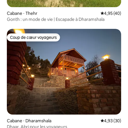
Cabane ⋅ Thehr
Évaluation mo
4,95 (40)
Gonth : un mode de vie | Escapade à Dharamshala
Coup de cœur voyageurs
Coup de cœur voyageurs
Cabane ⋅ Dharamshala
Évaluation mo
4,93 (30)
Dhaar. Abri pour les voyageurs