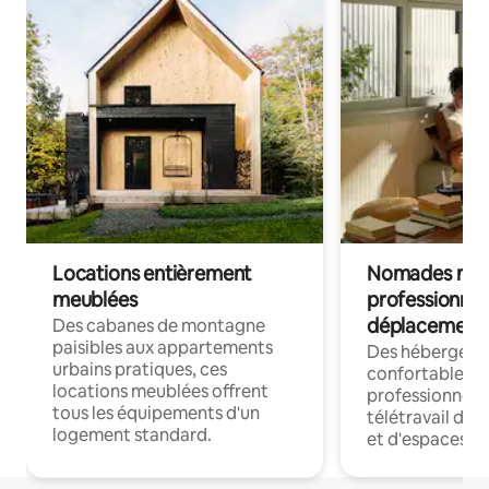
Locations entièrement
Nomades num
meublées
professionnel
déplacement
Des cabanes de montagne
paisibles aux appartements
Des hébergem
urbains pratiques, ces
confortables p
locations meublées offrent
professionnels
tous les équipements d'un
télétravail dis
logement standard.
et d'espaces de