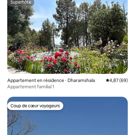
Superhôte
Superhôte
Appartement en résidence ⋅ Dharamshala
Évaluation mo
4,87 (69)
Appartement familial 1
Coup de cœur voyageurs
Coup de cœur voyageurs