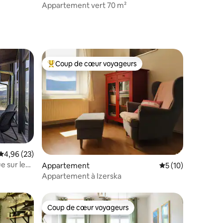
Appartement vert 70 m²
Coup de cœur voyageurs
lus appréciés
Coups de cœur voyageurs les plus appréciés
Évaluation moyenne sur la base de 23 commentaires : 4,96 sur 5
4,96 (23)
e sur les
mmentaires : 5 sur 5
Appartement
Évaluation moyenne
5 (10)
Appartement à Izerska
Coup de cœur voyageurs
Coup de cœur voyageurs