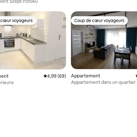
ent Szept Potoku
 cœur voyageurs
Coup de cœur voyageurs
 cœur voyageurs
Coup de cœur voyageurs
Appartement
ment
Évaluation moyenne sur la base de 69 commen
4,99 (69)
Appartement dans un quartier
érieure
parking gratuit
sur la base de 20 commentaires : 5 sur 5