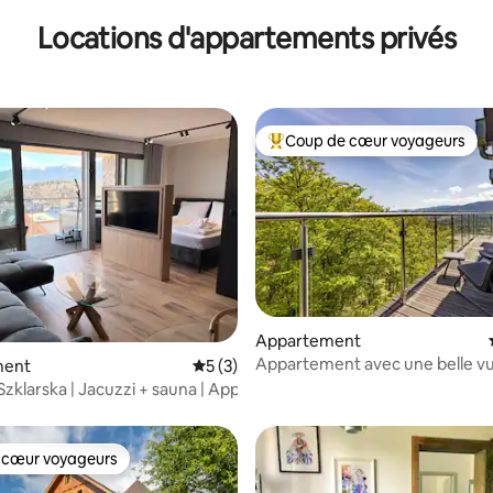
Locations d'appartements privés
Coup de cœur voyageurs
Coups de cœur voyageurs les p
ur la base de 30 commentaires : 4,8 sur 5
Appartement
Appartement avec une belle vu
ment
Évaluation moyenne sur la base de 3 co
5 (3)
montagnes
Szklarska | Jacuzzi + sauna | Appartement 207
 cœur voyageurs
 cœur voyageurs