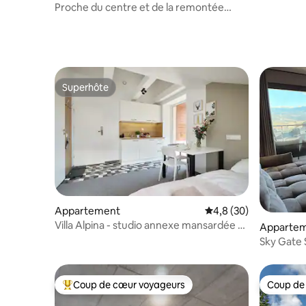
Proche du centre et de la remontée
mécanique, au bord d'un ruisseau, pour 4
personnes
Superhôte
Superhôte
Appartement
Évaluation moyenne s
4,8 (30)
Villa Alpina - studio annexe mansardée -
Apparte
2 personnes vue
Sky Gate 
Coup de cœur voyageurs
Coup de
Coups de cœur voyageurs les plus appréciés
Coup de