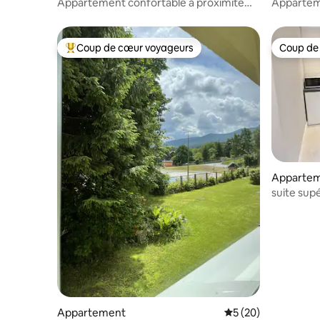
Appartement confortable à proximité
Appartem
des montagnes et des forêts
Coup de cœur voyageurs
Coup de
Coups de cœur voyageurs les plus appréciés
Coup de
Apparte
suite sup
Appartement
Évaluation moyenne 
5 (20)