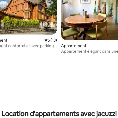
ment
Évaluation moyenne sur la base de 13 co
5 (13)
nt confortable avec parking
Appartement
Appartement élégant dans un
historique au bord de la rivière
 la base de 76 commentaires : 4,99 sur 5
Location d'appartements avec jacuzzi