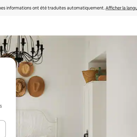
nes informations ont été traduites automatiquement. 
Afficher la lang
s
hes vers le haut et vers le bas pour les parcourir ou en appuyant et en fai