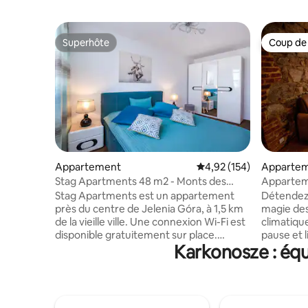
Superhôte
Coup de
Superhôte
Coup de
Appartement
Évaluation moyenne sur
4,92 (154)
Apparte
Stag Apartments 48 m2 - Monts des
Apparteme
Géants
Stag Apartments est un appartement
Détendez-
près du centre de Jelenia Góra, à 1,5 km
magie des
de la vieille ville. Une connexion Wi-Fi est
climatiqu
disponible gratuitement sur place.
pause et 
Karkonosze : équ
L'appartement dispose également d'une
spacieux r
chambre, ainsi que d'un salon avec une
vous à côté 
télévision à écran plat 43"avec des
vous en pl
chaînes HD. Grand lit double avec
minutes à 
matelas. Le salon dispose d'un grand
pubs et re