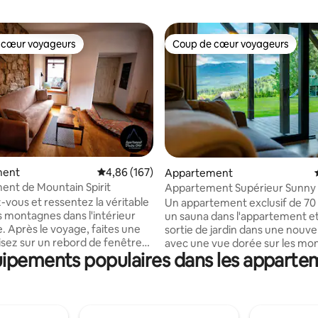
 cœur voyageurs
Coup de cœur voyageurs
 cœur voyageurs
Coup de cœur voyageurs
 la base de 154 commentaires : 4,92 sur 5
ment
Évaluation moyenne sur la base de 167 commen
4,86 (167)
Appartement
nt de Mountain Spirit
Appartement Supérieur Sunny 
vous et ressentez la véritable
Un appartement exclusif de 70
 montagnes dans l'intérieur
un sauna dans l'appartement e
e. Après le voyage, faites une
sortie de jardin dans une nouvell
lisez sur un rebord de fenêtre
avec une vue dorée sur les mo
ipements populaires dans les apparte
empli d'oreillers ou prélassez-
géantes depuis toutes les fenê
de la cheminée. Détendez-
Grande terrasse (40 m²) parfai
ein centre de Szklarska (à 5
détendre. Un salon avec une cu
pied de Lidl, à 7 minutes des
équipée et un canapé-lit pour d
staurants, à proximité de la
Chambre avec salle de bain pri