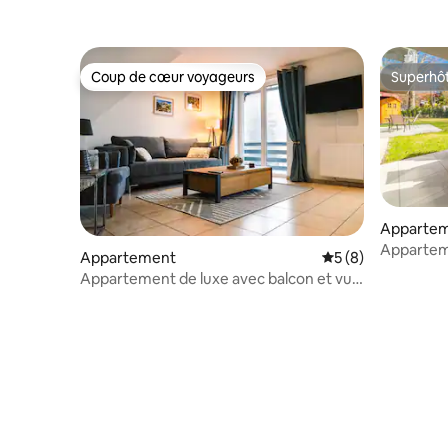
Coup de cœur voyageurs
Superhô
Coup de cœur voyageurs
Superhô
Apparte
Appartem
Appartement
Évaluation moyenn
5 (8)
Appartement de luxe avec balcon et vue
imprenable sur la montagne