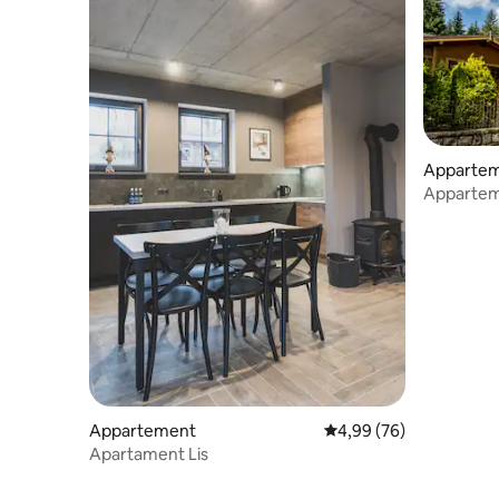
Apparte
Apparteme
privé.
Appartement
Évaluation moyenne sur
4,99 (76)
Apartament Lis