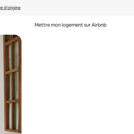
ue d'origine
Mettre mon logement sur Airbnb
sant glisser.