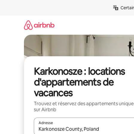
Aller
Certai
directement
au
contenu
Karkonosze : locations
d'appartements de
vacances
Trouvez et réservez des appartements unique
sur Airbnb
Adresse
Lorsque les résultats s'affichent, utilisez les flèc