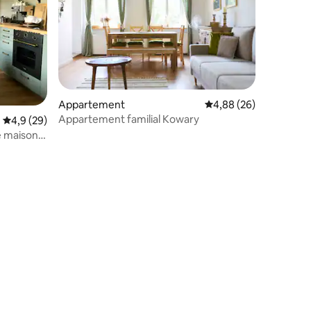
Appartement
Évaluation moyenne su
4,88 (26)
mmentaires : 5 sur 5
Appartement familial Kowary
Évaluation moyenne sur la base de 29 commentaires : 4,9 sur 5
4,9 (29)
e maison