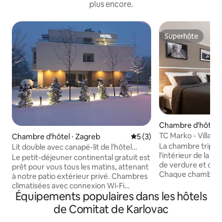
plus encore.
Superhôte
Superhôte
Chambre d'hôtel ⋅ 
TC Marko 
Chambre d'hôtel ⋅ Zagreb
Évaluation moyenne sur la 
5 (3)
La chambre triple
Lit double avec canapé-lit de l'hôtel
l'intérieur de la V
Magdalena
Le petit-déjeuner continental gratuit est
de verdure et d'u
prêt pour vous tous les matins, attenant
Chaque chambre es
à notre patio extérieur privé. Chambres
d'eau privée avec
climatisées avec connexion Wi-Fi
cheveux, d'une télé
Équipements populaires dans les hôtels
gratuite, situées à l'entrée sud-ouest de
d'une connexion Wi
Zagreb sur l'E65 HW, à 2,5 km de
de Comitat de Karlovac
climatisation et d
l'aréna/centre commercial de Zagreb.
réfrigérateur, d'u