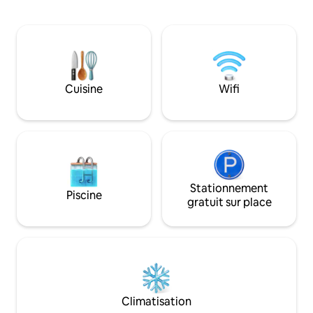
Toutes les chambres disposent d'une
nature et d'une pl
télévision à écran plat, d'un bureau,
L'utilisation de la 
d'une bouilloire électrique, de salles de
centre touristique 
bains privées, d'une douche avec articles
dans le prix.
de toilette gratuits. Certaines chambres
comprennent un balcon. Le personnel
de la réception est disponible 24h/24. Le
Cuisine
Wifi
centre de Zagreb et l'aéroport sont à 15
minutes en voiture. Parking gratuit.
Stationnement
Piscine
gratuit sur place
Climatisation