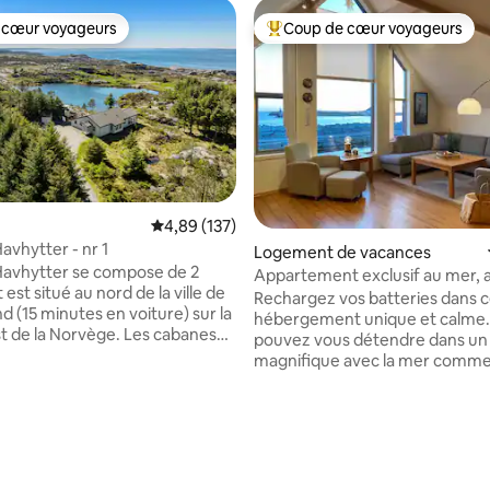
 cœur voyageurs
Coup de cœur voyageurs
 cœur voyageurs
Coups de cœur voyageurs les p
Évaluation moyenne sur la base de 137 comme
4,89 (137)
avhytter - nr 1
 sur la base de 16 commentaires : 5 sur 5
Logement de vacances
Havhytter se compose de 2
Appartement exclusif au mer, 
 est situé au nord de la ville de
vue magnifique.
Rechargez vos batteries dans c
 (15 minutes en voiture) sur la
hébergement unique et calme. 
t de la Norvège. Les cabanes
pouvez vous détendre dans un
es à environ 100 d'entre elles.
magnifique avec la mer comme 
 est situé entre Stavanger au
plus proche. Superbes zones d
ures de route) et Bergen au
randonnée et à distance de ma
de route). Depuis le gîte,
plus belles plages de Norvège.
 une vue imprenable sur une
Emplacement central pour les
gueuse et immaculée avec des
restaurants, le centre commerci
, des marécages, une mer
magasins et les attractions. Logement