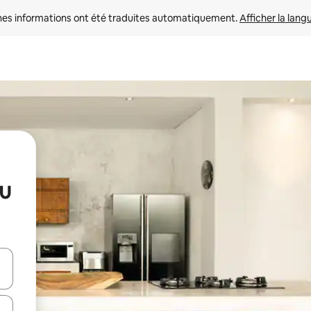
nes informations ont été traduites automatiquement. 
Afficher la lang
au
hes vers le haut et vers le bas pour les parcourir ou en appuyant et en fai