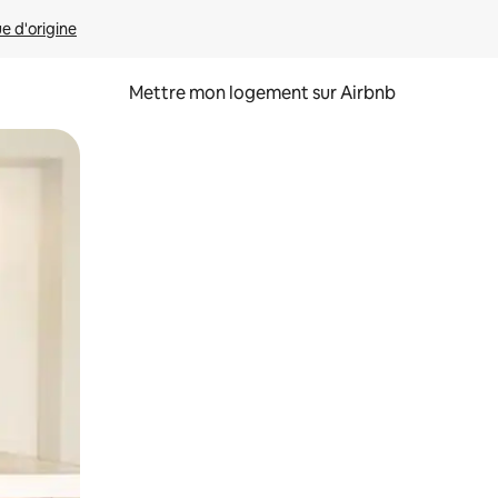
ue d'origine
Mettre mon logement sur Airbnb
sant glisser.