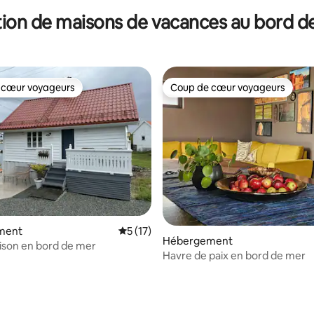
ion de maisons de vacances au bord de
 cœur voyageurs
Coup de cœur voyageurs
 cœur voyageurs
Coup de cœur voyageurs
ment
Évaluation moyenne sur la base de 17 co
5 (17)
Hébergement
ison en bord de mer
Havre de paix en bord de mer