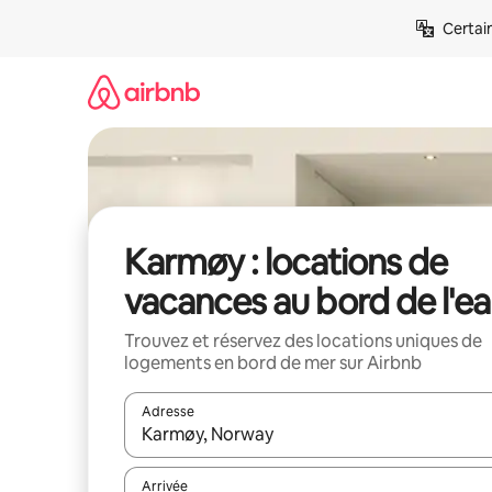
Aller
Certai
directement
au
contenu
Karmøy : locations de
vacances au bord de l'e
Trouvez et réservez des locations uniques de
logements en bord de mer sur Airbnb
Adresse
Lorsque les résultats s'affichent, utilisez les flèc
Arrivée