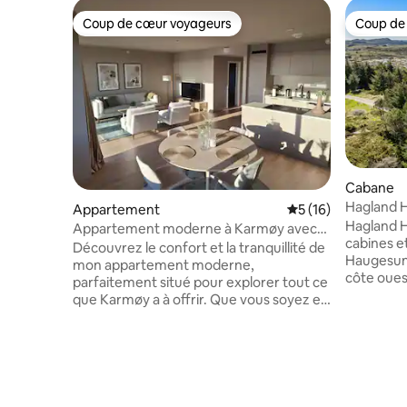
Coup de cœur voyageurs
Coup de
Coup de cœur voyageurs
Coup de
Cabane
Hagland H
Appartement
Évaluation moyenne
5 (16)
Hagland 
Appartement moderne à Karmøy avec
cabines et
vue sur la mer
Découvrez le confort et la tranquillité de
Haugesund
mon appartement moderne,
côte oues
parfaitement situé pour explorer tout ce
sont situé
que Karmøy a à offrir. Que vous soyez en
Haugesund
voyage d'affaires, en vacances ou que
sud (2 he
vous ayez simplement besoin d'un week-
nord (3 heures 
end, ce logement est idéal pour les
vous avez
séjours de courte et de longue durée. Il
nature ru
s'agit également d'un appartement
bruyères
adapté aux enfants qui offre un lit bébé