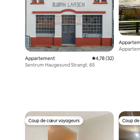
Apparte
Appartem
maison j
Appartement
Évaluation moyenne su
4,78 (32)
Sentrum Haugesund Strangt. 65
Coup de cœur voyageurs
Coup de
Coup de cœur voyageurs
Coup de