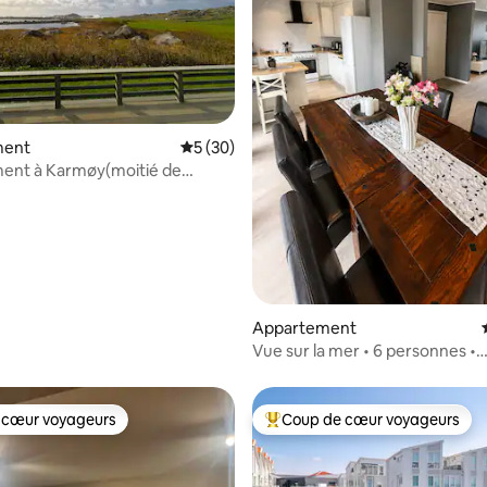
ment
Évaluation moyenne sur la base de 30 co
5 (30)
ent à Karmøy(moitié de
umelée)
r la base de 32 commentaires : 4,78 sur 5
Appartement
Vue sur la mer • 6 personnes •
Campagne et centre • Calme
 cœur voyageurs
Coup de cœur voyageurs
 cœur voyageurs
Coups de cœur voyageurs les p