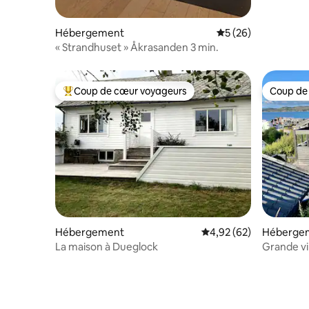
Hébergement
Évaluation moyenne 
5 (26)
« Strandhuset » Åkrasanden 3 min.
Coup de cœur voyageurs
Coup de
Coups de cœur voyageurs les plus appréciés
Coup de
Hébergement
Évaluation moyenne sur
4,92 (62)
Héberge
La maison à Dueglock
Grande vi