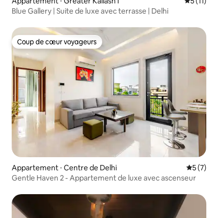
Appartement ⋅ Greater Kailash I
Évaluatio
5 (11)
Blue Gallery | Suite de luxe avec terrasse | Delhi
Coup de cœur voyageurs
Coup de cœur voyageurs
Appartement ⋅ Centre de Delhi
Évaluatio
5 (7)
Gentle Haven 2 - Appartement de luxe avec ascenseur