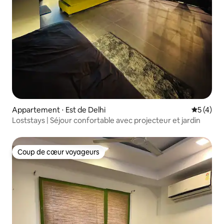
Appartement ⋅ Est de Delhi
Évaluatio
5 (4)
Loststays | Séjour confortable avec projecteur et jardin
Coup de cœur voyageurs
Coup de cœur voyageurs