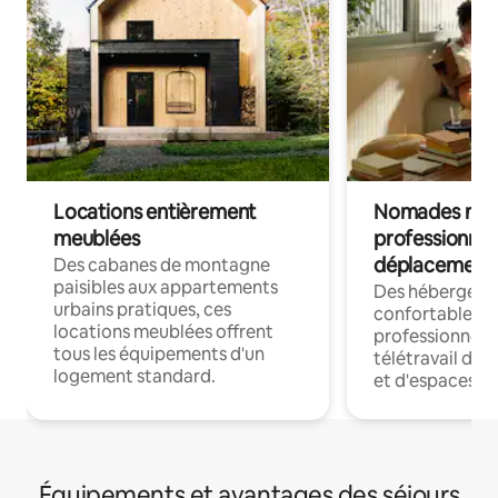
Locations entièrement
Nomades num
meublées
professionnel
déplacement
Des cabanes de montagne
paisibles aux appartements
Des hébergem
urbains pratiques, ces
confortables p
locations meublées offrent
professionnels
tous les équipements d'un
télétravail dis
logement standard.
et d'espaces de
Équipements et avantages des séjours