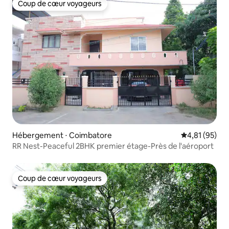
Coup de cœur voyageurs
Coup de cœur voyageurs
Hébergement ⋅ Coimbatore
Évaluation mo
4,81 (95)
RR Nest-Peaceful 2BHK premier étage-Près de l'aéroport
Coup de cœur voyageurs
Coup de cœur voyageurs