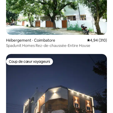
Hébergement ⋅ Coimbatore
Évaluation moy
4,94 (310)
Spadunit Homes Rez-de-chaussée-Entire House
Coup de cœur voyageurs
Coup de cœur voyageurs