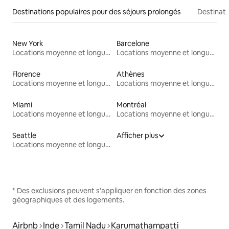
Destinations populaires pour des séjours prolongés
Destinati
New York
Barcelone
Locations moyenne et longue durée
Locations moyenne et longue durée
Florence
Athènes
Locations moyenne et longue durée
Locations moyenne et longue durée
Miami
Montréal
Locations moyenne et longue durée
Locations moyenne et longue durée
Seattle
Afficher plus
Locations moyenne et longue durée
* Des exclusions peuvent s'appliquer en fonction des zones
géographiques et des logements.
Airbnb
Inde
Tamil Nadu
Karumathampatti