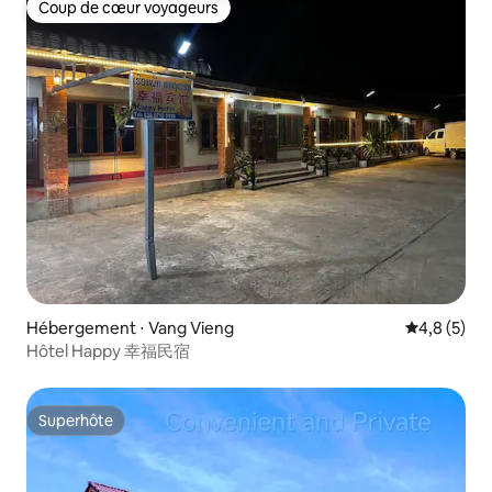
Coup de cœur voyageurs
Coup de cœur voyageurs
Hébergement ⋅ Vang Vieng
Évaluation 
4,8 (5)
Hôtel Happy 幸福民宿
Superhôte
Superhôte