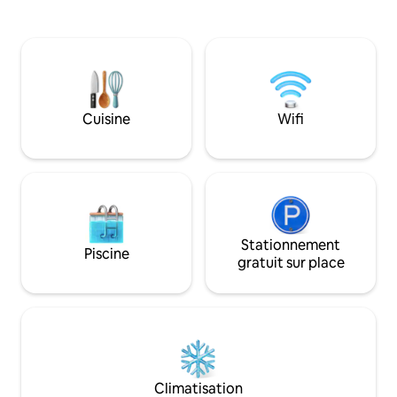
lac Thanamalwila. 
mètres de l'arrêt
avec épiceries, di
automatiques de bi
proximité. Parking 
à l'aéroport de Mat
pour les couples, le
Cuisine
Wifi
voyageurs en solo
du très populaire p
Stationnement
Piscine
gratuit sur place
Climatisation