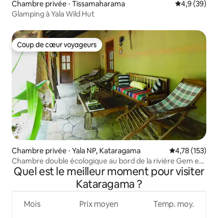
Chambre privée ⋅ Tissamaharama
Évaluation m
4,9 (39)
Glamping à Yala Wild Hut
Coup de cœur voyageurs
Coup de cœur voyageurs
Chambre privée ⋅ Yala NP, Kataragama
Évaluation moy
4,78 (153)
Chambre double écologique au bord de la rivière Gem et
Quel est le meilleur moment pour visiter
safari à Yala
Kataragama ?
Mois
Prix moyen
Temp. moy.