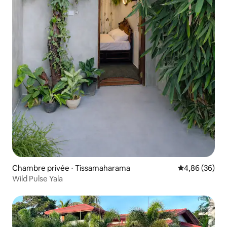
Chambre privée ⋅ Tissamaharama
Évaluation mo
4,86 (36)
Wild Pulse Yala