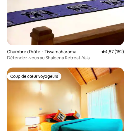
Chambre d'hôtel ⋅ Tissamaharama
Évaluation moy
4,87 (152)
Détendez-vous au Shaleena Retreat-Yala
Coup de cœur voyageurs
Coup de cœur voyageurs