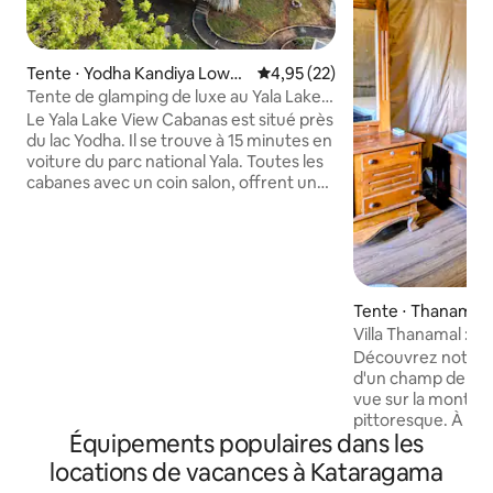
Tente ⋅ Yodha Kandiya Lower
Évaluation moyenne sur la base
4,95 (22)
Canal
Tente de glamping de luxe au Yala Lake
View Cabanas
Le Yala Lake View Cabanas est situé près
du lac Yodha. Il se trouve à 15 minutes en
voiture du parc national Yala. Toutes les
cabanes avec un coin salon, offrent une
vue sur le lac et une connexion Wi-Fi
gratuite. Un parking privé et gratuit est à
votre disposition dans la propriété.
Chaque cabane dispose d'une télévision
à écran plat, d'un minibar, d'une
bouilloire électrique et d'un bureau. La
Tente ⋅ Thanamalw
salle de bains privative est pourvue
Villa Thanamal : e
d'une douche, d'un sèche-cheveux et
milieu des rizières
Découvrez notre v
d'articles de toilette gratuits.
d'un champ de pa
L'établissement organise des activités
vue sur la montagn
telles que des excursions en safari, des
pittoresque. À se
excursions en bateau, des excursions de
Équipements populaires dans les
national de Lunu
pêche et des visites de la ville. Nous
d'Udawalawe pour 
locations de vacances à Kataragama
parlons votre langue!
fréquentés. Profit